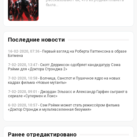
была...
Последние новости
16-02-2020, 07:36
- Первый взгляд на Роберта Паттинсона в образе
Бэтмена
7-02-2020, 13:47
- Скотт Дерриксон одобряет кандидатуру Сэма
Рэйми для «Доктора Стрэнджа 2»
7-02-2020, 10:58
- Волчица, Санспот и Пушечное ядро на новых
кадрах фильма «Новые мутанты»
7-02-2020, 09:01
- Джордан Эльзасс и Александр Гарфин сыграют в
сериале «Супермен и Лоис»
6-02-2020, 10:57
- Сэм Рэйми может стать режиссёром фильма
«Доктор Стрэндж и мультивселенная безумия»
Ранее отредактировано