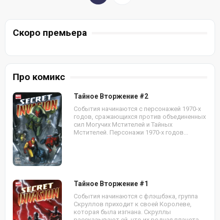
Скоро премьера
Про комикс
Тайное Вторжение #2
События начинаются с персонажей 1970-х
годов, сражающихся против объединенных
сил Могучих Мстителей и Тайных
Мстителей. Персонажи 1970-х годов...
Тайное Вторжение #1
События начинаются с флэшбэка, группа
Скруллов приходит к своей Королеве,
которая была изгнана. Скруллы
рассказывают ей, что их родная планета