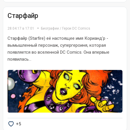
Старфайр
28.04.17 в 17:01
Биографии
/
Герои DC Comics
Старфайр (Starfire) её настоящее имя Корианд'р -
вымышленный персонаж, супергероиня, которая
появляется во вселенной DC Comics. Она впервые
появилась...
+5