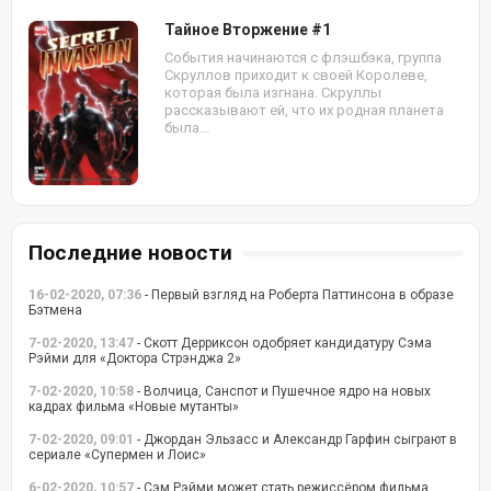
Тайное Вторжение #1
События начинаются с флэшбэка, группа
Скруллов приходит к своей Королеве,
которая была изгнана. Скруллы
рассказывают ей, что их родная планета
была...
Последние новости
16-02-2020, 07:36
- Первый взгляд на Роберта Паттинсона в образе
Бэтмена
7-02-2020, 13:47
- Скотт Дерриксон одобряет кандидатуру Сэма
Рэйми для «Доктора Стрэнджа 2»
7-02-2020, 10:58
- Волчица, Санспот и Пушечное ядро на новых
кадрах фильма «Новые мутанты»
7-02-2020, 09:01
- Джордан Эльзасс и Александр Гарфин сыграют в
сериале «Супермен и Лоис»
6-02-2020, 10:57
- Сэм Рэйми может стать режиссёром фильма