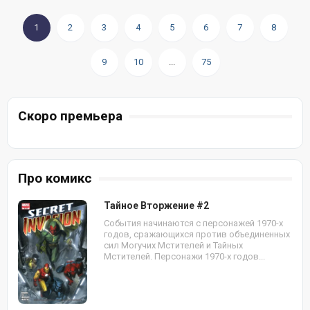
1
2
3
4
5
6
7
8
9
10
...
75
Скоро премьера
Про комикс
Тайное Вторжение #2
События начинаются с персонажей 1970-х
годов, сражающихся против объединенных
сил Могучих Мстителей и Тайных
Мстителей. Персонажи 1970-х годов...