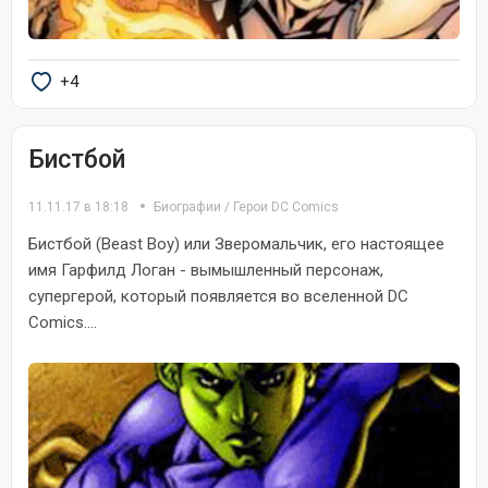
+4
Бистбой
11.11.17 в 18:18
Биографии
/
Герои DC Comics
Бистбой (Beast Boy) или Зверомальчик, его настоящее
имя Гарфилд Логан - вымышленный персонаж,
супергерой, который появляется во вселенной DC
Comics....