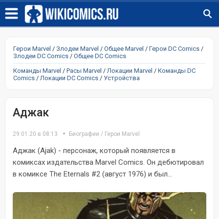
Герои Marvel
/
Злодеи Marvel
/
Общее Marvel
/
Герои DC Comics
/
Злодеи DC Comics
/
Общее DC Comics
Команды Marvel
/
Расы Marvel
/
Локации Marvel
/
Команды DC
Comics
/
Локации DC Comics
/
Устройства
Аджак
29.01.20 в 08:13
Биографии
/
Герои Marvel
Аджак (Ajak) - персонаж, который появляется в
комиксах издательства Marvel Comics. Он дебютировал
в комиксе The Eternals #2 (август 1976) и был...