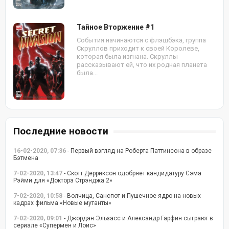
Тайное Вторжение #1
События начинаются с флэшбэка, группа
Скруллов приходит к своей Королеве,
которая была изгнана. Скруллы
рассказывают ей, что их родная планета
была...
Последние новости
16-02-2020, 07:36
- Первый взгляд на Роберта Паттинсона в образе
Бэтмена
7-02-2020, 13:47
- Скотт Дерриксон одобряет кандидатуру Сэма
Рэйми для «Доктора Стрэнджа 2»
7-02-2020, 10:58
- Волчица, Санспот и Пушечное ядро на новых
кадрах фильма «Новые мутанты»
7-02-2020, 09:01
- Джордан Эльзасс и Александр Гарфин сыграют в
сериале «Супермен и Лоис»