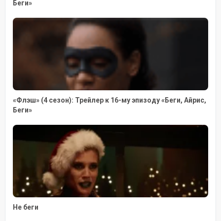
Беги»
«Флэш» (4 сезон): Трейлер к 16-му эпизоду «Беги, Айрис,
Беги»
Не беги