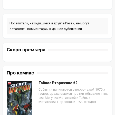
Посетители, находящиеся в группе
Гости
, не могут
оставлять комментарии к данной публикации.
Скоро премьера
Про комикс
Тайное Вторжение #2
События начинаются с персонажей 1970-х
годов, сражающихся против объединенных
сил Могучих Мстителей и Тайных
Мстителей. Персонажи 1970-х годов...