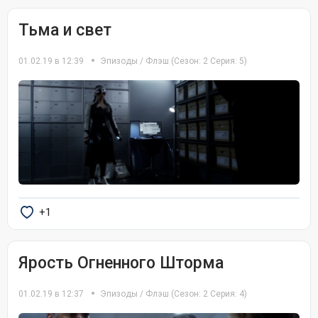
Тьма и свет
01.02.19 в 12:39
Эпизоды
/
Флэш
(Сезон: 2 Серия: 5)
+1
Ярость Огненного Шторма
01.02.19 в 12:37
Эпизоды
/
Флэш
(Сезон: 2 Серия: 4)