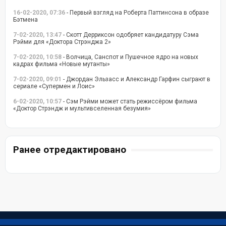
16-02-2020, 07:36
- Первый взгляд на Роберта Паттинсона в образе
Бэтмена
7-02-2020, 13:47
- Скотт Дерриксон одобряет кандидатуру Сэма
Рэйми для «Доктора Стрэнджа 2»
7-02-2020, 10:58
- Волчица, Санспот и Пушечное ядро на новых
кадрах фильма «Новые мутанты»
7-02-2020, 09:01
- Джордан Эльзасс и Александр Гарфин сыграют в
сериале «Супермен и Лоис»
6-02-2020, 10:57
- Сэм Рэйми может стать режиссёром фильма
«Доктор Стрэндж и мультивселенная безумия»
Ранее отредактировано