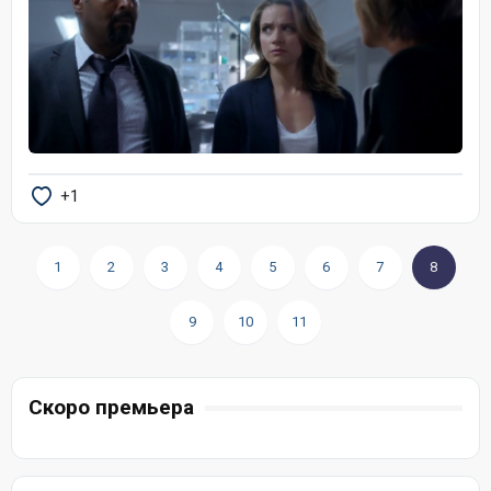
+1
1
2
3
4
5
6
7
8
9
10
11
Скоро премьера