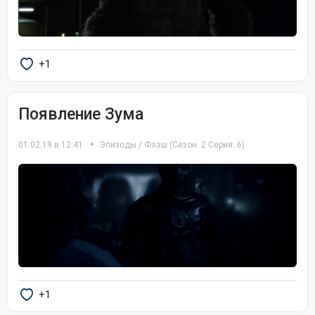
+1
Появление Зума
01.02.19 в 12:41
Эпизоды
/
Флэш
(Сезон: 2 Серия: 6)
+1