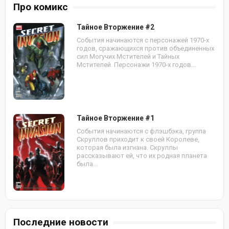
Про комикс
Тайное Вторжение #2
События начинаются с персонажей 1970-х
годов, сражающихся против объединенных
сил Могучих Мстителей и Тайных
Мстителей. Персонажи 1970-х годов...
Тайное Вторжение #1
События начинаются с флэшбэка, группа
Скруллов приходит к своей Королеве,
которая была изгнана. Скруллы
рассказывают ей, что их родная планета
была...
Последние новости