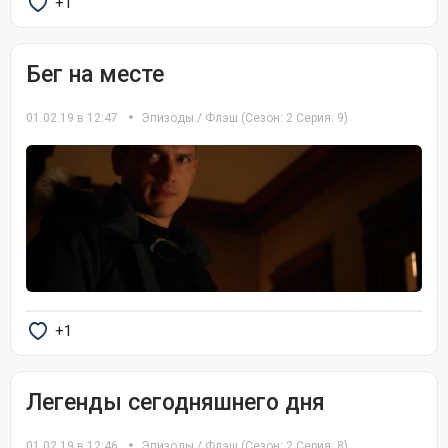
+1
Бег на месте
01.02.19 в 12:47
Эпизоды
/
Флэш
(Сезон: 2 Серия: 9)
+1
Легенды сегодняшнего дня
01.02.19 в 12:46
Эпизоды
/
Флэш
(Сезон: 2 Серия: 8)