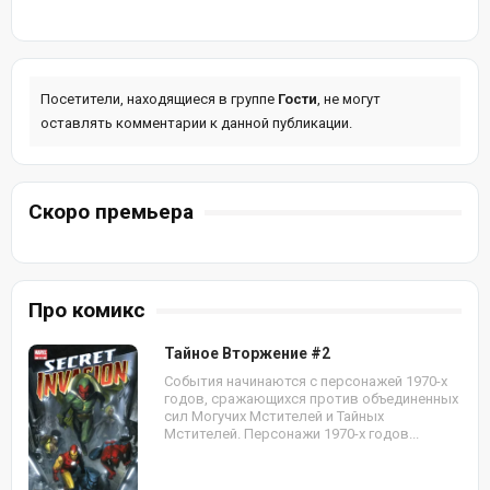
Посетители, находящиеся в группе
Гости
, не могут
оставлять комментарии к данной публикации.
Скоро премьера
Про комикс
Тайное Вторжение #2
События начинаются с персонажей 1970-х
годов, сражающихся против объединенных
сил Могучих Мстителей и Тайных
Мстителей. Персонажи 1970-х годов...