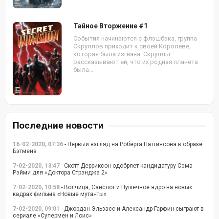
Тайное Вторжение #1
События начинаются с флэшбэка, группа
Скруллов приходит к своей Королеве,
которая была изгнана. Скруллы
рассказывают ей, что их родная планета
была...
Последние новости
16-02-2020, 07:36
- Первый взгляд на Роберта Паттинсона в образе
Бэтмена
7-02-2020, 13:47
- Скотт Дерриксон одобряет кандидатуру Сэма
Рэйми для «Доктора Стрэнджа 2»
7-02-2020, 10:58
- Волчица, Санспот и Пушечное ядро на новых
кадрах фильма «Новые мутанты»
7-02-2020, 09:01
- Джордан Эльзасс и Александр Гарфин сыграют в
сериале «Супермен и Лоис»