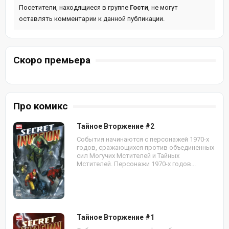
Посетители, находящиеся в группе
Гости
, не могут
оставлять комментарии к данной публикации.
Скоро премьера
Про комикс
Тайное Вторжение #2
События начинаются с персонажей 1970-х
годов, сражающихся против объединенных
сил Могучих Мстителей и Тайных
Мстителей. Персонажи 1970-х годов...
Тайное Вторжение #1