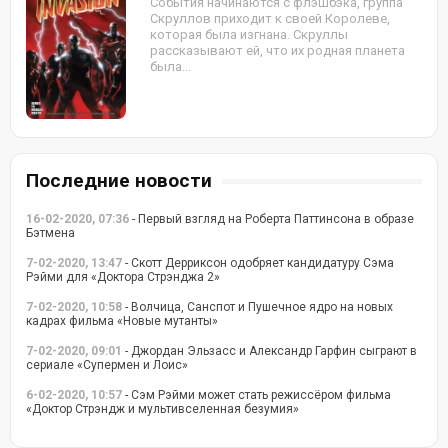
События начинаются с флэшбэка, группа
Скруллов приходит к своей Королеве,
которая была изгнана. Скруллы
рассказывают ей, что их родная планета
была...
Последние новости
16-02-2020, 07:36
- Первый взгляд на Роберта Паттинсона в образе
Бэтмена
7-02-2020, 13:47
- Скотт Дерриксон одобряет кандидатуру Сэма
Рэйми для «Доктора Стрэнджа 2»
7-02-2020, 10:58
- Волчица, Санспот и Пушечное ядро на новых
кадрах фильма «Новые мутанты»
7-02-2020, 09:01
- Джордан Эльзасс и Александр Гарфин сыграют в
сериале «Супермен и Лоис»
6-02-2020, 10:57
- Сэм Рэйми может стать режиссёром фильма
«Доктор Стрэндж и мультивселенная безумия»