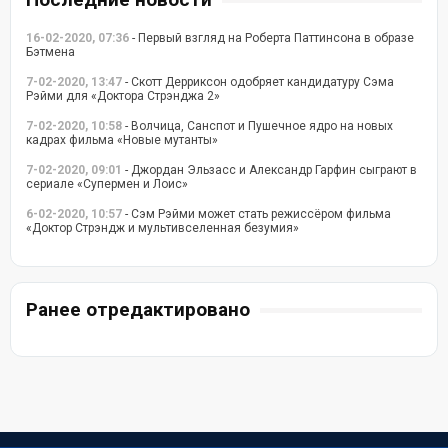
16-02-2020, 07:36
- Первый взгляд на Роберта Паттинсона в образе
Бэтмена
7-02-2020, 13:47
- Скотт Дерриксон одобряет кандидатуру Сэма
Рэйми для «Доктора Стрэнджа 2»
7-02-2020, 10:58
- Волчица, Санспот и Пушечное ядро на новых
кадрах фильма «Новые мутанты»
7-02-2020, 09:01
- Джордан Эльзасс и Александр Гарфин сыграют в
сериале «Супермен и Лоис»
6-02-2020, 10:57
- Сэм Рэйми может стать режиссёром фильма
«Доктор Стрэндж и мультивселенная безумия»
Ранее отредактировано