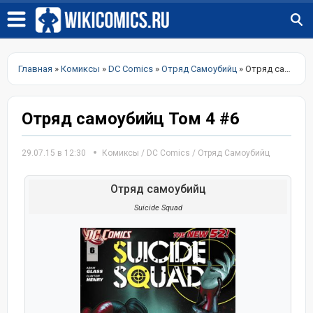
Главная
»
Комиксы
»
DC Comics
»
Отряд Самоубийц
» Отряд самоубийц Том 4 #6
Отряд самоубийц Том 4 #6
29.07.15 в 12:30
Комиксы
/
DC Comics
/
Отряд Самоубийц
Отряд самоубийц
Suicide Squad