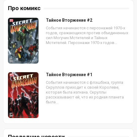
Про комикс
Тайное Вторжение #2
События начинаются с персонажей 1970-х
годов, сражающихся против объединенных
сил Могучих Мстителей и Тайных
Мстителей. Персонажи 1970-х годов...
Тайное Вторжение #1
События начинаются с флэшбэка, группа
Скруллов приходит к своей Королеве,
которая была изгнана. Скруллы
рассказывают ей, что их родная планета
была...
Последние новости