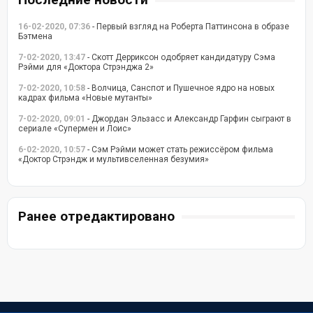
16-02-2020, 07:36
- Первый взгляд на Роберта Паттинсона в образе
Бэтмена
7-02-2020, 13:47
- Скотт Дерриксон одобряет кандидатуру Сэма
Рэйми для «Доктора Стрэнджа 2»
7-02-2020, 10:58
- Волчица, Санспот и Пушечное ядро на новых
кадрах фильма «Новые мутанты»
7-02-2020, 09:01
- Джордан Эльзасс и Александр Гарфин сыграют в
сериале «Супермен и Лоис»
6-02-2020, 10:57
- Сэм Рэйми может стать режиссёром фильма
«Доктор Стрэндж и мультивселенная безумия»
Ранее отредактировано