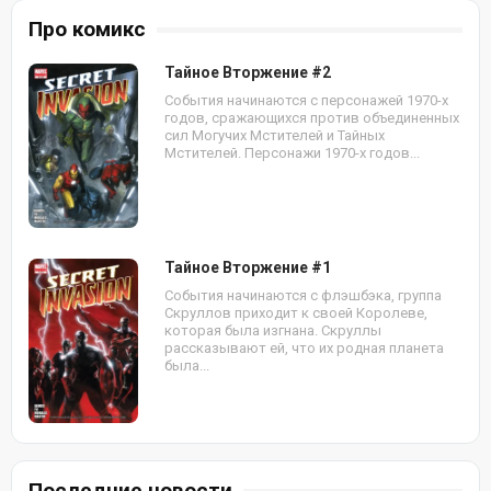
Про комикс
Тайное Вторжение #2
События начинаются с персонажей 1970-х
годов, сражающихся против объединенных
сил Могучих Мстителей и Тайных
Мстителей. Персонажи 1970-х годов...
Тайное Вторжение #1
События начинаются с флэшбэка, группа
Скруллов приходит к своей Королеве,
которая была изгнана. Скруллы
рассказывают ей, что их родная планета
была...
Последние новости