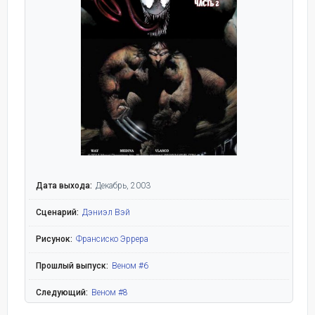
Дата выхода:
Декабрь, 2003
Сценарий:
Дэниэл Вэй
Рисунок:
Франсиско Эррера
Прошлый выпуск:
Веном #6
Следующий:
Веном #8