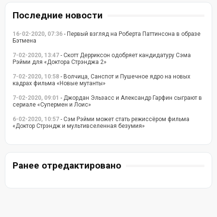
Последние новости
16-02-2020, 07:36
- Первый взгляд на Роберта Паттинсона в образе
Бэтмена
7-02-2020, 13:47
- Скотт Дерриксон одобряет кандидатуру Сэма
Рэйми для «Доктора Стрэнджа 2»
7-02-2020, 10:58
- Волчица, Санспот и Пушечное ядро на новых
кадрах фильма «Новые мутанты»
7-02-2020, 09:01
- Джордан Эльзасс и Александр Гарфин сыграют в
сериале «Супермен и Лоис»
6-02-2020, 10:57
- Сэм Рэйми может стать режиссёром фильма
«Доктор Стрэндж и мультивселенная безумия»
Ранее отредактировано