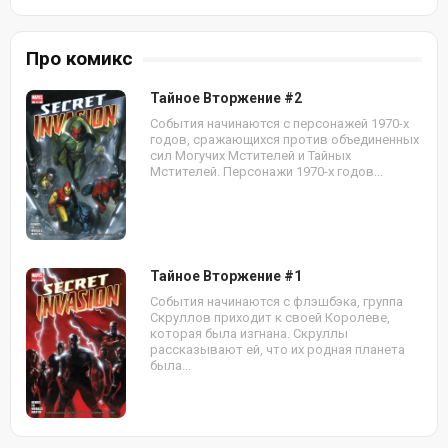
Про комикс
Тайное Вторжение #2
События начинаются с персонажей 1970-х
годов, сражающихся против объединенных
сил Могучих Мстителей и Тайных
Мстителей. Персонажи 1970-х годов...
Тайное Вторжение #1
События начинаются с флэшбэка, группа
Скруллов приходит к своей Королеве,
которая была изгнана. Скруллы
рассказывают ей, что их родная планета
была...