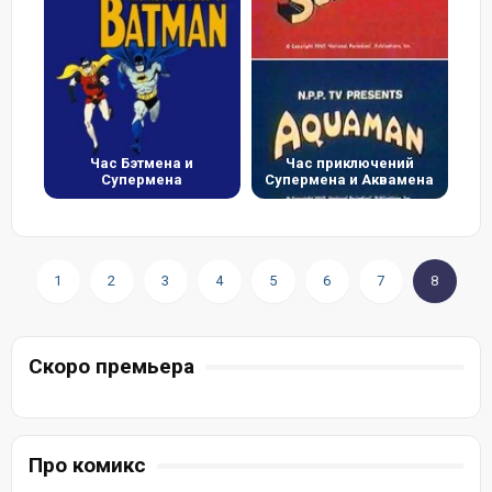
Час Бэтмена и
Час приключений
Супермена
Супермена и Аквамена
1
2
3
4
5
6
7
8
Скоро премьера
Про комикс