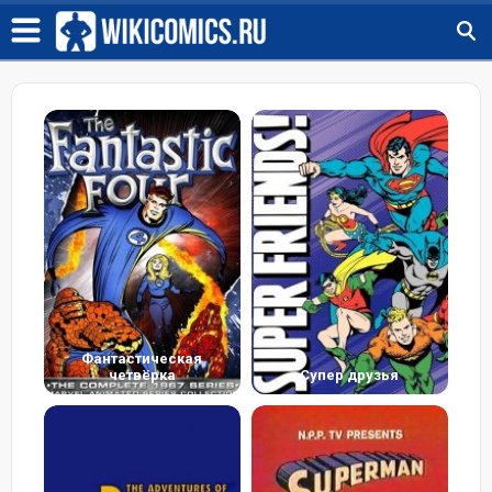
Фантастическая
четвёрка
Супер друзья