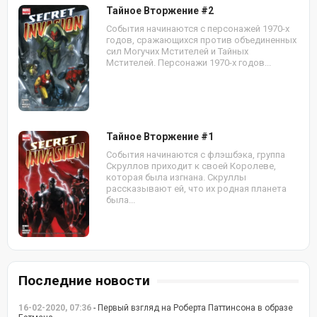
Тайное Вторжение #2
События начинаются с персонажей 1970-х
годов, сражающихся против объединенных
сил Могучих Мстителей и Тайных
Мстителей. Персонажи 1970-х годов...
Тайное Вторжение #1
События начинаются с флэшбэка, группа
Скруллов приходит к своей Королеве,
которая была изгнана. Скруллы
рассказывают ей, что их родная планета
была...
Последние новости
16-02-2020, 07:36
- Первый взгляд на Роберта Паттинсона в образе