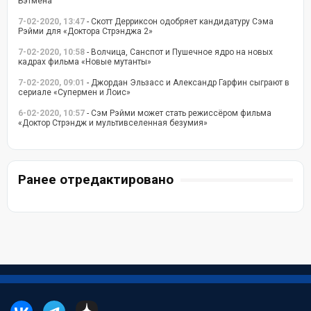
Бэтмена
7-02-2020, 13:47
- Скотт Дерриксон одобряет кандидатуру Сэма
Рэйми для «Доктора Стрэнджа 2»
7-02-2020, 10:58
- Волчица, Санспот и Пушечное ядро на новых
кадрах фильма «Новые мутанты»
7-02-2020, 09:01
- Джордан Эльзасс и Александр Гарфин сыграют в
сериале «Супермен и Лоис»
6-02-2020, 10:57
- Сэм Рэйми может стать режиссёром фильма
«Доктор Стрэндж и мультивселенная безумия»
Ранее отредактировано