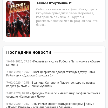
Тайное Вторжение #1
События начинаются с флэшбэка, группа
Скруллов приходит к своей Королеве,
которая была изгнана. Скруллы
рассказывают ей, что их родная планета
была...
Последние новости
16-02-2020, 07:36
- Первый взгляд на Роберта Паттинсона в образе
Бэтмена
7-02-2020, 13:47
- Скотт Дерриксон одобряет кандидатуру Сэма
Рэйми для «Доктора Стрэнджа 2»
7-02-2020, 10:58
- Волчица, Санспот и Пушечное ядро на новых
кадрах фильма «Новые мутанты»
7-02-2020, 09:01
- Джордан Эльзасс и Александр Гарфин сыграют в
сериале «Супермен и Лоис»
6-02-2020, 10:57
- Сэм Рэйми может стать режиссёром фильма
«Доктор Стрэндж и мультивселенная безумия»