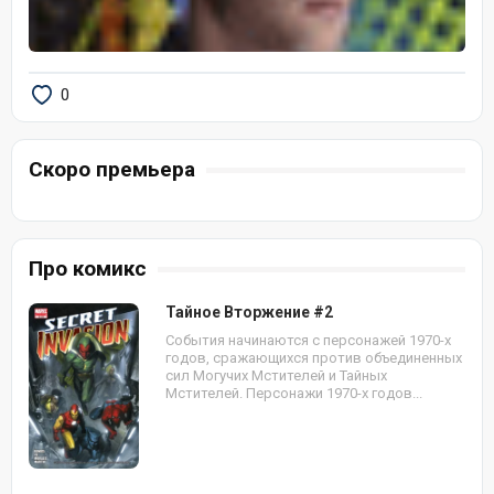
0
Скоро премьера
Про комикс
Тайное Вторжение #2
События начинаются с персонажей 1970-х
годов, сражающихся против объединенных
сил Могучих Мстителей и Тайных
Мстителей. Персонажи 1970-х годов...