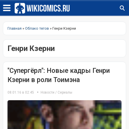
Главная
»
Облако тегов
» Генри Кзерни
Генри Кзерни
"Супергёрл": Новые кадры Генри
Кзерни в роли Тоимэна
08.01.16 в 02:45
Новости
/
Сериалы