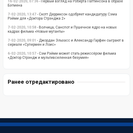
16-02-2020, 07:36
- Первый взгляд на Роберта Паттинсона в образе
Бэтмена
7-02-2020, 13:47
- Скотт Дерриксон одобряет кандидатуру Сэма
Рэйми для «Доктора Стрэнджа 2»
7-02-2020, 10:58
- Волчица, Санспот и Пушечное ядро на новых
кадрах фильма «Новые мутанты»
7-02-2020, 09:01
- Джордан Эльзасс и Александр Гарфин сыграют в
сериале «Супермен и Лоис»
6-02-2020, 10:57
- Сэм Рэйми может стать режиссёром фильма
«Доктор Стрэндж и мультивселенная безумия»
Ранее отредактировано