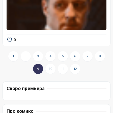
0
1
...
3
4
5
6
7
8
9
10
11
12
Скоро премьера
Про комикс