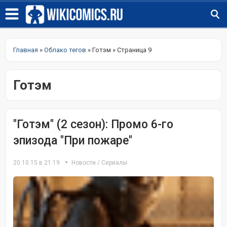
Главная
»
Облако тегов
» Готэм » Страница 9
Готэм
"Готэм" (2 сезон): Промо 6-го
эпизода "При пожаре"
20.10.15 в 21:19
Новости
/
Сериалы