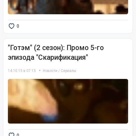
0
"Готэм" (2 сезон): Промо 5-го
эпизода "Скарификация"
14.10.15 в 07:15
Новости
/
Сериалы
0