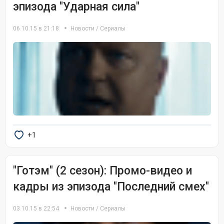
эпизода "Ударная сила"
06.10.15 в 21:18
Новости
/
Сериалы
+1
"Готэм" (2 сезон): Промо-видео и
кадры из эпизода "Последний смех"
03.10.15 в 22:54
Новости
/
Сериалы