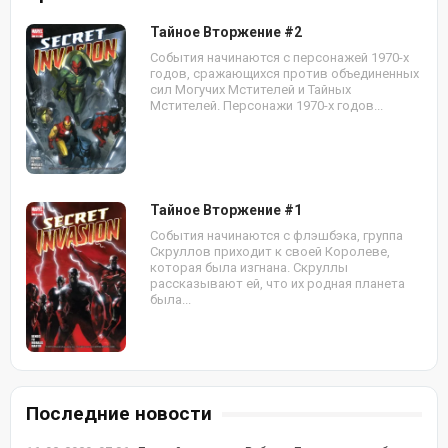
Тайное Вторжение #2
События начинаются с персонажей 1970-х
годов, сражающихся против объединенных
сил Могучих Мстителей и Тайных
Мстителей. Персонажи 1970-х годов...
Тайное Вторжение #1
События начинаются с флэшбэка, группа
Скруллов приходит к своей Королеве,
которая была изгнана. Скруллы
рассказывают ей, что их родная планета
была...
Последние новости