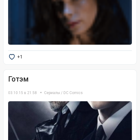
+1
Готэм
03.10.15 в 21:58
Сериалы
/
DC Comics