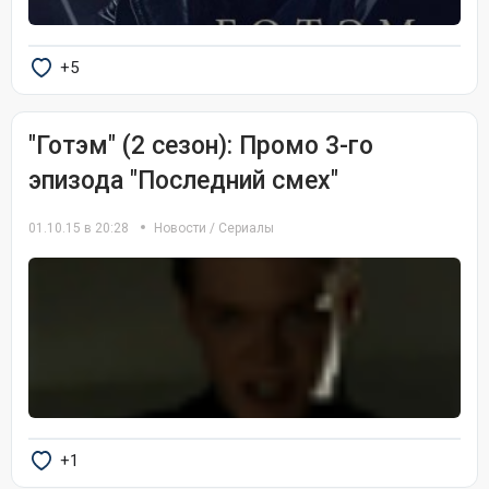
+5
"Готэм" (2 сезон): Промо 3-го
эпизода "Последний смех"
01.10.15 в 20:28
Новости
/
Сериалы
+1