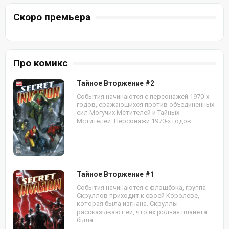
Скоро премьера
Про комикс
Тайное Вторжение #2
События начинаются с персонажей 1970-х
годов, сражающихся против объединенных
сил Могучих Мстителей и Тайных
Мстителей. Персонажи 1970-х годов...
Тайное Вторжение #1
События начинаются с флэшбэка, группа
Скруллов приходит к своей Королеве,
которая была изгнана. Скруллы
рассказывают ей, что их родная планета
была...