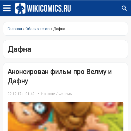
Главная
»
Облако тегов
» Дафна
Дафна
Анонсирован фильм про Велму и
Дафну
02.12.17 в 01:49
Новости
/
Фильмы