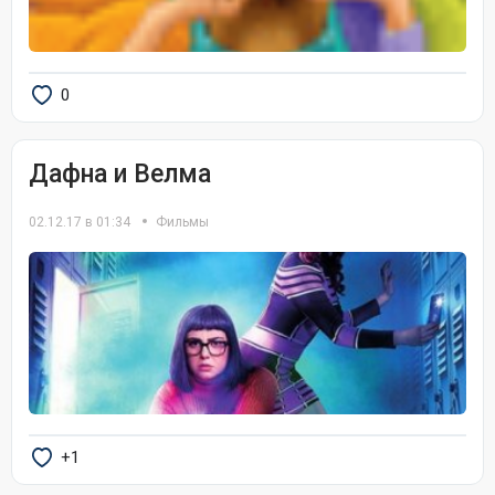
0
Дафна и Велма
02.12.17 в 01:34
Фильмы
+1