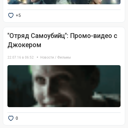
+5
"Отряд Самоубийц": Промо-видео с
Джокером
22.07.16 в 06:52
Новости
/
Фильмы
0