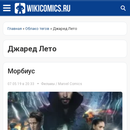
Главная
»
Облако тегов
» Джаред Лето
Джаред Лето
Морбиус
07.05.19 в 20:33
Фильмы
/
Marvel Comics