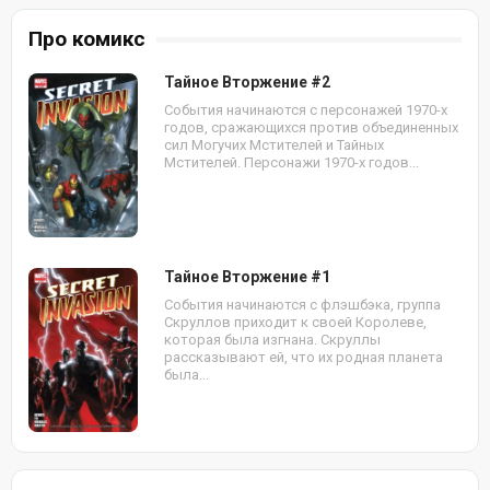
Про комикс
Тайное Вторжение #2
События начинаются с персонажей 1970-х
годов, сражающихся против объединенных
сил Могучих Мстителей и Тайных
Мстителей. Персонажи 1970-х годов...
Тайное Вторжение #1
События начинаются с флэшбэка, группа
Скруллов приходит к своей Королеве,
которая была изгнана. Скруллы
рассказывают ей, что их родная планета
была...