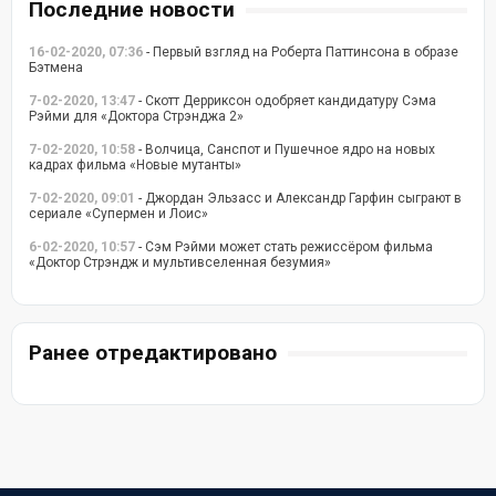
Последние новости
16-02-2020, 07:36
- Первый взгляд на Роберта Паттинсона в образе
Бэтмена
7-02-2020, 13:47
- Скотт Дерриксон одобряет кандидатуру Сэма
Рэйми для «Доктора Стрэнджа 2»
7-02-2020, 10:58
- Волчица, Санспот и Пушечное ядро на новых
кадрах фильма «Новые мутанты»
7-02-2020, 09:01
- Джордан Эльзасс и Александр Гарфин сыграют в
сериале «Супермен и Лоис»
6-02-2020, 10:57
- Сэм Рэйми может стать режиссёром фильма
«Доктор Стрэндж и мультивселенная безумия»
Ранее отредактировано