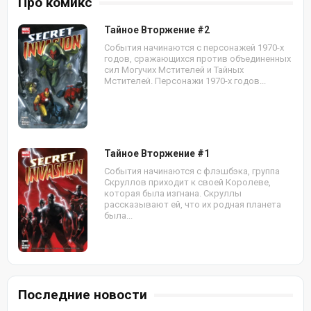
Про комикс
Тайное Вторжение #2
События начинаются с персонажей 1970-х
годов, сражающихся против объединенных
сил Могучих Мстителей и Тайных
Мстителей. Персонажи 1970-х годов...
Тайное Вторжение #1
События начинаются с флэшбэка, группа
Скруллов приходит к своей Королеве,
которая была изгнана. Скруллы
рассказывают ей, что их родная планета
была...
Последние новости