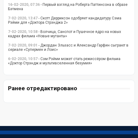
16-02-2020, 07:36
- Первый взгляд на Роберта Паттинсона в образе
Бэтмена
7-02-2020, 13:47
- Скотт Дерриксон одобряет кандидатуру Сэма
Рэйми для «Доктора Стрэнджа 2»
7-02-2020, 10:58
- Волчица, Санспот и Пушечное ядро на новых
кадрах фильма «Новые мутанты»
7-02-2020, 09:01
- Джордан Эльзасс и Александр Гарфин сыграют в
сериале «Супермен и Лоис»
6-02-2020, 10:57
- Сэм Рэйми может стать режиссёром фильма
«Доктор Стрэндж и мультивселенная безумия»
Ранее отредактировано