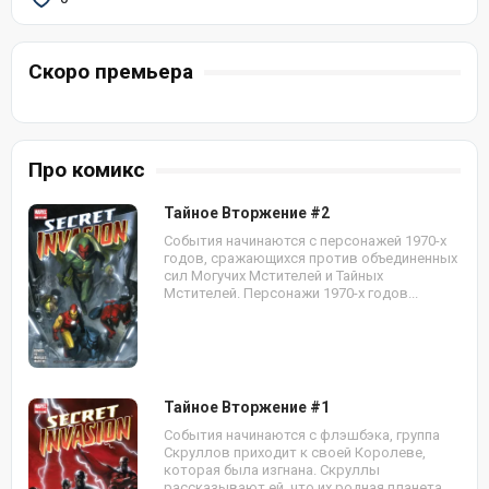
Скоро премьера
Про комикс
Тайное Вторжение #2
События начинаются с персонажей 1970-х
годов, сражающихся против объединенных
сил Могучих Мстителей и Тайных
Мстителей. Персонажи 1970-х годов...
Тайное Вторжение #1
События начинаются с флэшбэка, группа
Скруллов приходит к своей Королеве,
которая была изгнана. Скруллы
рассказывают ей, что их родная планета