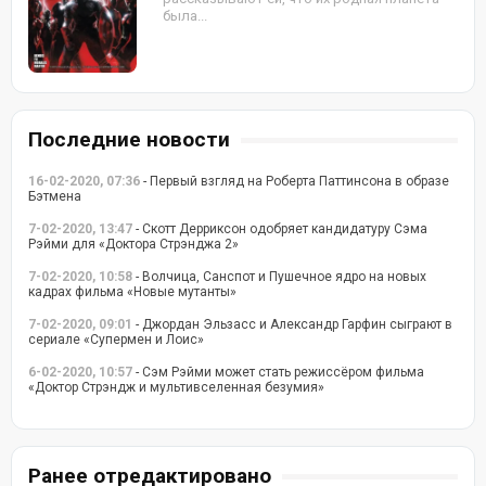
была...
Последние новости
16-02-2020, 07:36
- Первый взгляд на Роберта Паттинсона в образе
Бэтмена
7-02-2020, 13:47
- Скотт Дерриксон одобряет кандидатуру Сэма
Рэйми для «Доктора Стрэнджа 2»
7-02-2020, 10:58
- Волчица, Санспот и Пушечное ядро на новых
кадрах фильма «Новые мутанты»
7-02-2020, 09:01
- Джордан Эльзасс и Александр Гарфин сыграют в
сериале «Супермен и Лоис»
6-02-2020, 10:57
- Сэм Рэйми может стать режиссёром фильма
«Доктор Стрэндж и мультивселенная безумия»
Ранее отредактировано