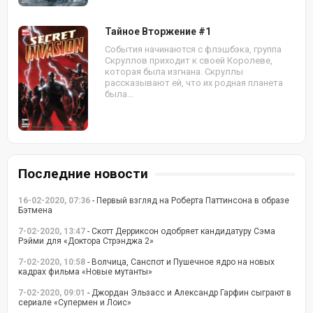
Тайное Вторжение #1
События начинаются с флэшбэка, группа
Скруллов приходит к своей Королеве,
которая была изгнана. Скруллы
рассказывают ей, что их родная планета
была...
Последние новости
16-02-2020, 07:36
- Первый взгляд на Роберта Паттинсона в образе
Бэтмена
7-02-2020, 13:47
- Скотт Дерриксон одобряет кандидатуру Сэма
Рэйми для «Доктора Стрэнджа 2»
7-02-2020, 10:58
- Волчица, Санспот и Пушечное ядро на новых
кадрах фильма «Новые мутанты»
7-02-2020, 09:01
- Джордан Эльзасс и Александр Гарфин сыграют в
сериале «Супермен и Лоис»