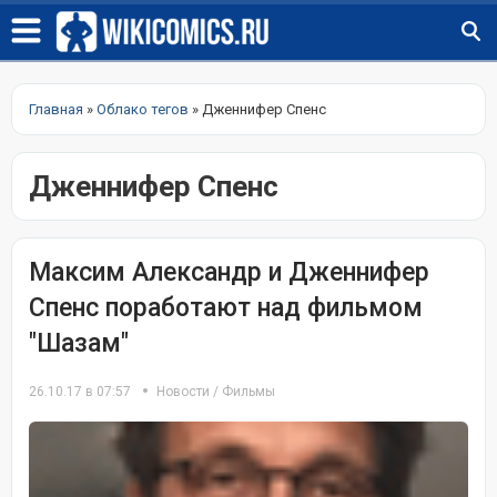
Главная
»
Облако тегов
» Дженнифер Спенс
Дженнифер Спенс
Максим Александр и Дженнифер
Спенс поработают над фильмом
"Шазам"
26.10.17 в 07:57
Новости
/
Фильмы