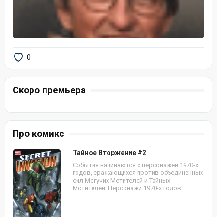
0
Скоро премьера
Про комикс
Тайное Вторжение #2
События начинаются с персонажей 1970-х
годов, сражающихся против объединенных
сил Могучих Мстителей и Тайных
Мстителей. Персонажи 1970-х годов...