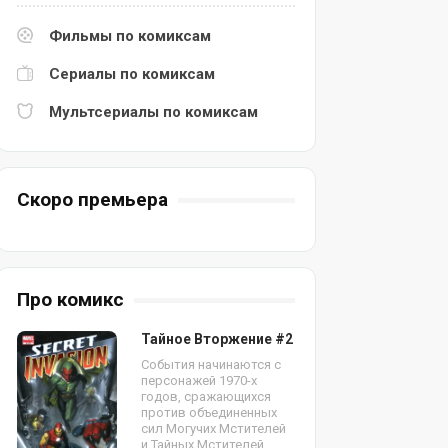
Фильмы по комиксам
Сериалы по комиксам
Мультсериалы по комиксам
Скоро премьера
Про комикс
Тайное Вторжение #2
События начинаются с
персонажей 1970-х
годов, сражающихся
против объединенных
сил Могучих Мстителей
и Тайных Мстителей.