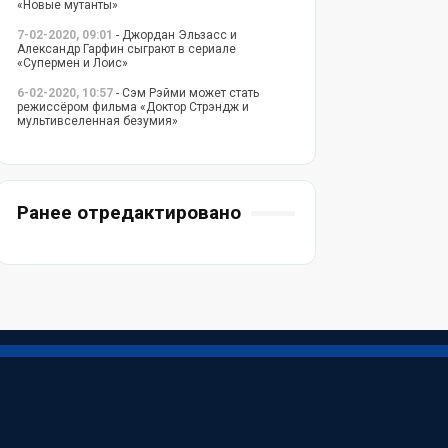
«Новые мутанты»
7-02-2020, 09:01
- Джордан Эльзасс и
Александр Гарфин сыграют в сериале
«Супермен и Лоис»
6-02-2020, 10:57
- Сэм Рэйми может стать
режиссёром фильма «Доктор Стрэндж и
мультивселенная безумия»
Ранее отредактировано