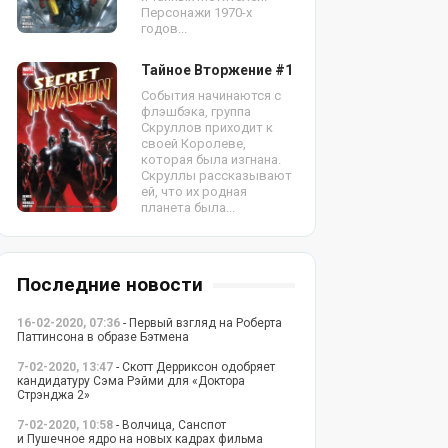
Персонажи 1970-х
годов...
Тайное Вторжение #1
События начинаются с
флэшбэка, группа
Скруллов приходит к
своей Королеве,
которая была изгнана.
Скруллы рассказывают
ей, что их родная
планета была...
Последние новости
16-02-2020, 07:36
- Первый взгляд на Роберта
Паттинсона в образе Бэтмена
7-02-2020, 13:47
- Скотт Дерриксон одобряет
кандидатуру Сэма Рэйми для «Доктора
Стрэнджа 2»
7-02-2020, 10:58
- Волчица, Санспот
и Пушечное ядро на новых кадрах фильма