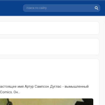
о настоящее имя Артур Сампсон Дуглас - вымышленный
omics. Он...