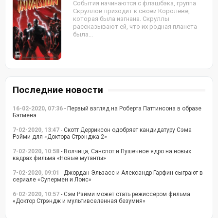
События начинаются с флэшбэка, группа
Скруллов приходит к своей Королеве,
которая была изгнана. Скруллы
рассказывают ей, что их родная планета
была...
Последние новости
16-02-2020, 07:36
- Первый взгляд на Роберта Паттинсона в образе
Бэтмена
7-02-2020, 13:47
- Скотт Дерриксон одобряет кандидатуру Сэма
Рэйми для «Доктора Стрэнджа 2»
7-02-2020, 10:58
- Волчица, Санспот и Пушечное ядро на новых
кадрах фильма «Новые мутанты»
7-02-2020, 09:01
- Джордан Эльзасс и Александр Гарфин сыграют в
сериале «Супермен и Лоис»
6-02-2020, 10:57
- Сэм Рэйми может стать режиссёром фильма
«Доктор Стрэндж и мультивселенная безумия»