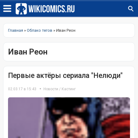
Главная
»
Облако тегов
» Иван Реон
Иван Реон
Первые актёры сериала "Нелюди"
02.03.17 в 15:43
Новости
/
Кастинг