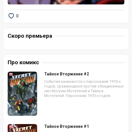
0
Скоро премьера
Про комикс
Тайное Вторжение #2
События начинаются с персонажей 1970-х
годов, сражающихся против объединенных
сил Могучих Мстителей и Тайных
Мстителей. Персонажи 1970-х годов...
Тайное Вторжение #1