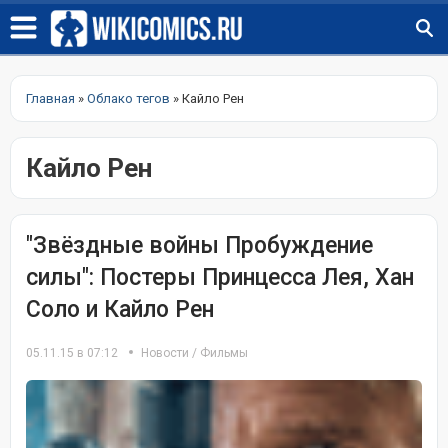
Главная
»
Облако тегов
» Кайло Рен
Кайло Рен
"Звёздные войны Пробуждение
силы": Постеры Принцесса Лея, Хан
Соло и Кайло Рен
05.11.15 в 07:12
Новости
/
Фильмы