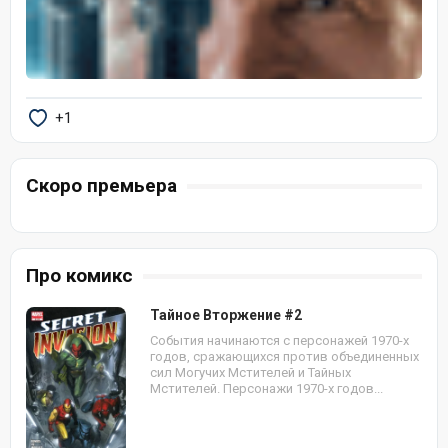
+1
Скоро премьера
Про комикс
Тайное Вторжение #2
События начинаются с персонажей 1970-х
годов, сражающихся против объединенных
сил Могучих Мстителей и Тайных
Мстителей. Персонажи 1970-х годов...