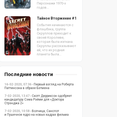
Персонажи 1970-х
годов...
Тайное Вторжение #1
События начинаются с
флэшбэка, группа
Скруллов приходит к
своей Королеве,
которая была изгнана.
Скруллы рассказывают
ей, что их родная
планета была...
Последние новости
16-02-2020, 07:36
- Первый взгляд на Роберта
Паттинсона в образе Бэтмена
7-02-2020, 13:47
- Скотт Дерриксон одобряет
кандидатуру Сэма Рэйми для «Доктора
Стрэнджа 2»
7-02-2020, 10:58
- Волчица, Санспот
и Пушечное ядро на новых кадрах фильма