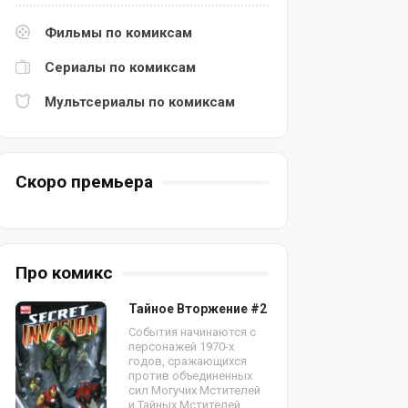
Фильмы по комиксам
Сериалы по комиксам
Мультсериалы по комиксам
Скоро премьера
Про комикс
Тайное Вторжение #2
События начинаются с
персонажей 1970-х
годов, сражающихся
против объединенных
сил Могучих Мстителей
и Тайных Мстителей.