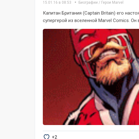
15.01.16 в 08:53
Биографии
/
Герои Marvel
Капитан Британия (Captain Britain) его на
супергерой из вселенной Marvel Comics. Он в
+2