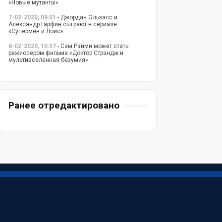
«Новые мутанты»
7-02-2020, 09:01
- Джордан Эльзасс и
Александр Гарфин сыграют в сериале
«Супермен и Лоис»
6-02-2020, 10:57
- Сэм Рэйми может стать
режиссёром фильма «Доктор Стрэндж и
мультивселенная безумия»
Ранее отредактировано