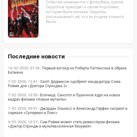
События начинаются с флэшбэка, группа
Скруллов приходит к своей Королеве,
которая была изгнана. Скруллы
рассказывают ей, что их родная планета
была...
Последние новости
16-02-2020, 07:36
- Первый взгляд на Роберта Паттинсона в образе
Бэтмена
7-02-2020, 13:47
- Скотт Дерриксон одобряет кандидатуру Сэма
Рэйми для «Доктора Стрэнджа 2»
7-02-2020, 10:58
- Волчица, Санспот и Пушечное ядро на новых
кадрах фильма «Новые мутанты»
7-02-2020, 09:01
- Джордан Эльзасс и Александр Гарфин сыграют в
сериале «Супермен и Лоис»
6-02-2020, 10:57
- Сэм Рэйми может стать режиссёром фильма
«Доктор Стрэндж и мультивселенная безумия»