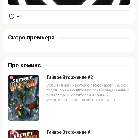
+1
Скоро премьера
Про комикс
Тайное Вторжение #2
События начинаются с персонажей 1970-х
годов, сражающихся против объединенных
сил Могучих Мстителей и Тайных
Мстителей. Персонажи 1970-х годов...
Тайное Вторжение #1