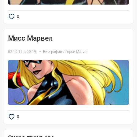
0
Мисс Марвел
02.10.16 в 00:19
Биографии
/
Герои Marvel
0