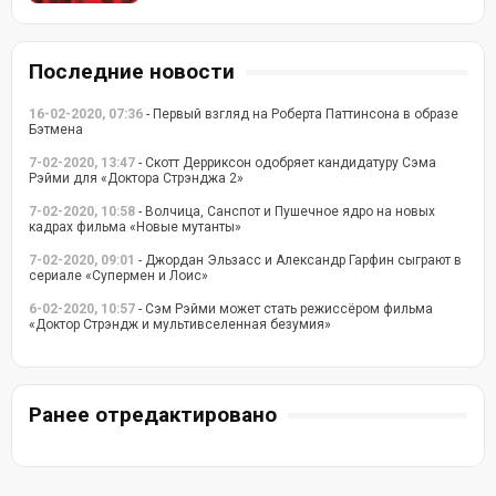
Последние новости
16-02-2020, 07:36
- Первый взгляд на Роберта Паттинсона в образе
Бэтмена
7-02-2020, 13:47
- Скотт Дерриксон одобряет кандидатуру Сэма
Рэйми для «Доктора Стрэнджа 2»
7-02-2020, 10:58
- Волчица, Санспот и Пушечное ядро на новых
кадрах фильма «Новые мутанты»
7-02-2020, 09:01
- Джордан Эльзасс и Александр Гарфин сыграют в
сериале «Супермен и Лоис»
6-02-2020, 10:57
- Сэм Рэйми может стать режиссёром фильма
«Доктор Стрэндж и мультивселенная безумия»
Ранее отредактировано