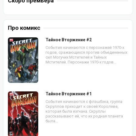
Скоро премьера
Про комикс
Тайное Вторжение #2
События начинаются с персонажей 1970-х
годов, сражающихся против объединенных
сил Могучих Мстителей и Тайных
Мстителей. Персонажи 1970-х годов...
Тайное Вторжение #1
События начинаются с флэшбэка, группа
Скруллов приходит к своей Королеве,
которая была изгнана. Скруллы
рассказывают ей, что их родная планета
была...