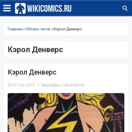
Главная
»
Облако тегов
» Кэрол Денверс
Кэрол Денверс
Кэрол Денверс
22.12.16 в 15:15
Биографии
/
Герои Marvel