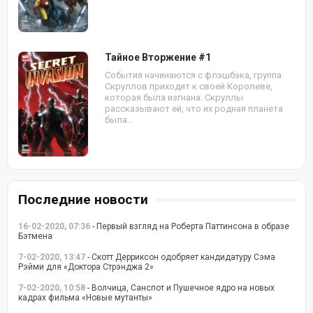
Тайное Вторжение #1
События начинаются с флэшбэка, группа
Скруллов приходит к своей Королеве,
которая была изгнана. Скруллы
рассказывают ей, что их родная планета
была...
Последние новости
16-02-2020, 07:36
- Первый взгляд на Роберта Паттинсона в образе
Бэтмена
7-02-2020, 13:47
- Скотт Дерриксон одобряет кандидатуру Сэма
Рэйми для «Доктора Стрэнджа 2»
7-02-2020, 10:58
- Волчица, Санспот и Пушечное ядро на новых
кадрах фильма «Новые мутанты»