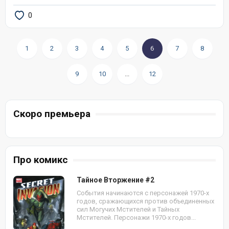
0
1
2
3
4
5
6
7
8
9
10
...
12
Скоро премьера
Про комикс
Тайное Вторжение #2
События начинаются с персонажей 1970-х
годов, сражающихся против объединенных
сил Могучих Мстителей и Тайных
Мстителей. Персонажи 1970-х годов...