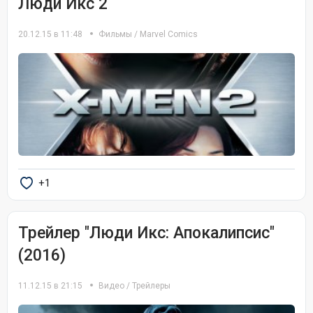
Люди Икс 2
20.12.15 в 11:48
Фильмы
/
Marvel Comics
+1
Трейлер "Люди Икс: Апокалипсис"
(2016)
11.12.15 в 21:15
Видео
/
Трейлеры