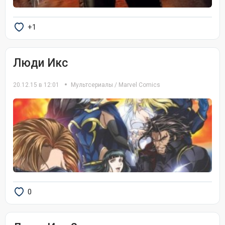
+1
Люди Икс
20.12.15 в 12:01
Мультсериалы
/
Marvel Comics
0