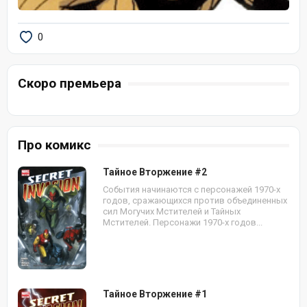
0
Скоро премьера
Про комикс
Тайное Вторжение #2
События начинаются с персонажей 1970-х
годов, сражающихся против объединенных
сил Могучих Мстителей и Тайных
Мстителей. Персонажи 1970-х годов...
Тайное Вторжение #1