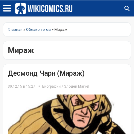
Главная
»
Облако тегов
» Мираж
Мираж
Десмонд Чарн (Мираж)
30.12.15 в 15:27
Биографии
/
Злодеи Marvel