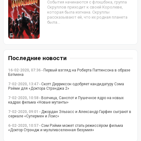
События начинаются с флэшбэка, группа
Скруллов приходит к своей Королеве,
которая была изгнана. Скруллы
рассказывают ей, что их родная планета
была...
Последние новости
16-02-2020, 07:36
- Первый взгляд на Роберта Паттинсона в образе
Бэтмена
7-02-2020, 13:47
- Скотт Дерриксон одобряет кандидатуру Сэма
Рэйми для «Доктора Стрэнджа 2»
7-02-2020, 10:58
- Волчица, Санспот и Пушечное ядро на новых
кадрах фильма «Новые мутанты»
7-02-2020, 09:01
- Джордан Эльзасс и Александр Гарфин сыграют в
сериале «Супермен и Лоис»
6-02-2020, 10:57
- Сэм Рэйми может стать режиссёром фильма
«Доктор Стрэндж и мультивселенная безумия»