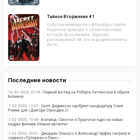
Тайное Вторжение #1
События начинаются с флэшбэка, группа
Скруллов приходит к своей Королеве,
которая была изгнана. Скруллы
рассказывают ей, что их родная планета
была...
Последние новости
16-02-2020, 07:36
- Первый взгляд на Роберта Паттинсона в образе
Бэтмена
7-02-2020, 13:47
- Скотт Дерриксон одобряет кандидатуру Сэма
Рэйми для «Доктора Стрэнджа 2»
7-02-2020, 10:58
- Волчица, Санспот и Пушечное ядро на новых
кадрах фильма «Новые мутанты»
7-02-2020, 09:01
- Джордан Эльзасс и Александр Гарфин сыграют в
сериале «Супермен и Лоис»