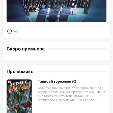
+1
Скоро премьера
Про комикс
Тайное Вторжение #2
События начинаются с персонажей 1970-х
годов, сражающихся против объединенных
сил Могучих Мстителей и Тайных
Мстителей. Персонажи 1970-х годов...