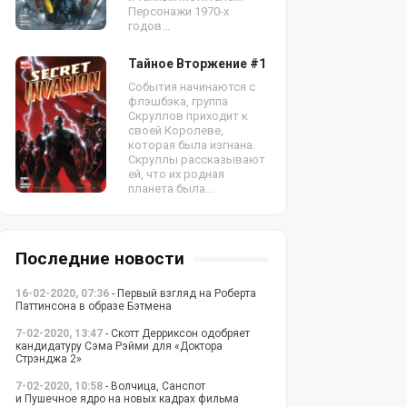
Персонажи 1970-х
годов...
Тайное Вторжение #1
События начинаются с
флэшбэка, группа
Скруллов приходит к
своей Королеве,
которая была изгнана.
Скруллы рассказывают
ей, что их родная
планета была...
Последние новости
16-02-2020, 07:36
- Первый взгляд на Роберта
Паттинсона в образе Бэтмена
7-02-2020, 13:47
- Скотт Дерриксон одобряет
кандидатуру Сэма Рэйми для «Доктора
Стрэнджа 2»
7-02-2020, 10:58
- Волчица, Санспот
и Пушечное ядро на новых кадрах фильма