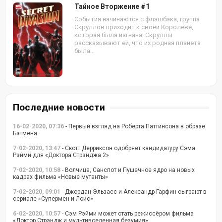
Тайное Вторжение #1
События начинаются с флэшбэка, группа
Скруллов приходит к своей Королеве,
которая была изгнана. Скруллы
рассказывают ей, что их родная планета
была...
Последние новости
16-02-2020, 07:36
- Первый взгляд на Роберта Паттинсона в образе
Бэтмена
7-02-2020, 13:47
- Скотт Дерриксон одобряет кандидатуру Сэма
Рэйми для «Доктора Стрэнджа 2»
7-02-2020, 10:58
- Волчица, Санспот и Пушечное ядро на новых
кадрах фильма «Новые мутанты»
7-02-2020, 09:01
- Джордан Эльзасс и Александр Гарфин сыграют в
сериале «Супермен и Лоис»
6-02-2020, 10:57
- Сэм Рэйми может стать режиссёром фильма
«Доктор Стрэндж и мультивселенная безумия»