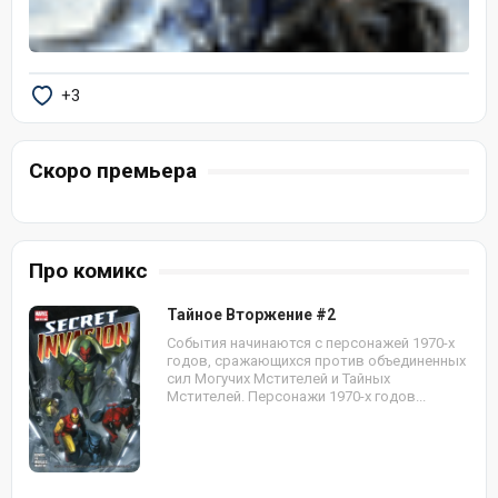
+3
Скоро премьера
Про комикс
Тайное Вторжение #2
События начинаются с персонажей 1970-х
годов, сражающихся против объединенных
сил Могучих Мстителей и Тайных
Мстителей. Персонажи 1970-х годов...