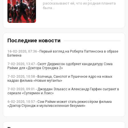
рассказывают ей, что их родная планета
была...
Последние новости
16-02-2020, 07:36
- Первый взгляд на Роберта Паттинсона в образе
Бэтмена
7-02-2020, 13:47
- Скотт Дерриксон одобряет кандидатуру Сэма
Рэйми для «Доктора Стрэнджа 2»
7-02-2020, 10:58
- Волчица, Санспот и Пушечное ядро на новых
кадрах фильма «Новые мутанты»
7-02-2020, 09:01
- Джордан Эльзасс и Александр Гарфин сыграют в
сериале «Супермен и Лоис»
6-02-2020, 10:57
- Сэм Рэйми может стать режиссёром фильма
«Доктор Стрэндж и мультивселенная безумия»