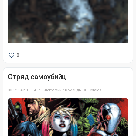
0
Отряд самоубийц
03.12.14 в 18:54
Биографии
/
Команды DC Comics