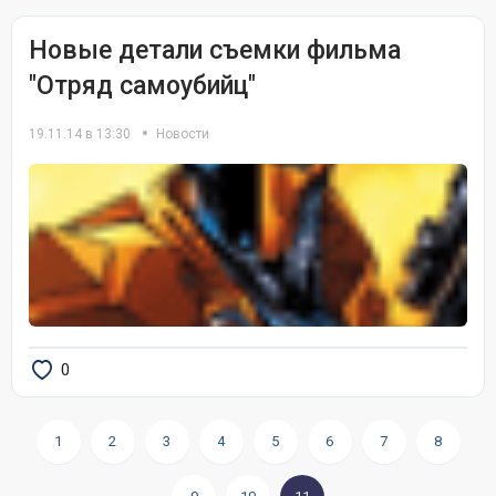
Новые детали съемки фильма
"Отряд самоубийц"
19.11.14 в 13:30
Новости
0
1
2
3
4
5
6
7
8