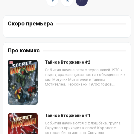
9
10
11
Скоро премьера
Про комикс
Тайное Вторжение #2
События начинаются с персонажей 1970-х
годов, сражающихся против объединенных
сил Могучих Мстителей и Тайных
Мстителей. Персонажи 1970-х годов...
Тайное Вторжение #1
События начинаются с флэшбэка, группа
Скруллов приходит к своей Королеве,
которая была изгнана. Скруллы