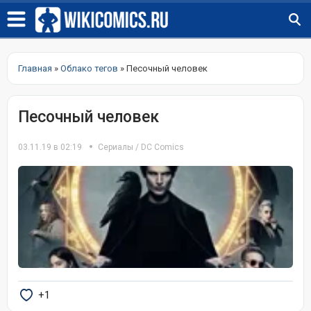
Главная
»
Облако тегов
» Песочный человек
Песочный человек
03.11.19 в 02:19
Сериалы
/
DC Comics
+1