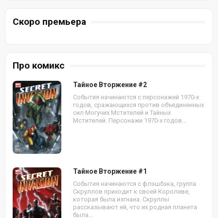
Скоро премьера
Про комикс
Тайное Вторжение #2
События начинаются с персонажей 1970-х
годов, сражающихся против объединенных
сил Могучих Мстителей и Тайных
Мстителей. Персонажи 1970-х годов...
Тайное Вторжение #1
События начинаются с флэшбэка, группа
Скруллов приходит к своей Королеве,
которая была изгнана. Скруллы
рассказывают ей, что их родная планета
была...