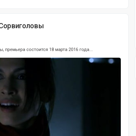
а Сорвиголовы
 премьера состоится 18 марта 2016 года....