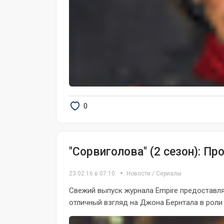
0
"Сорвиголова" (2 сезон): П
23.02.16 в 07:10
Новости
/
Сериалы
Свежий выпуск журнала Empire предоставл
отличный взгляд на Джона Бернтала в роли К