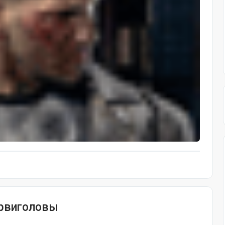
орвиголовы