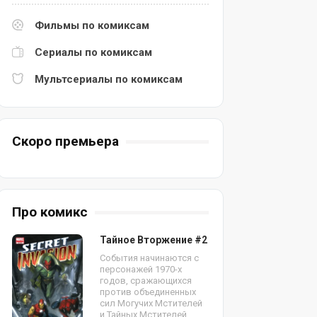
Фильмы по комиксам
Сериалы по комиксам
Мультсериалы по комиксам
Скоро премьера
Про комикс
Тайное Вторжение #2
События начинаются с
персонажей 1970-х
годов, сражающихся
против объединенных
сил Могучих Мстителей
и Тайных Мстителей.