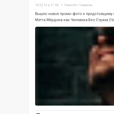
18.02.16 в 21:08
Новости
/
Сериалы
Вышло новое промо-фото к предстоящему в
Мэтта Мёрдока как Человека Без Страха (Чар