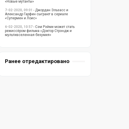
«Новые мутанты»
7-02-2020, 09:01
- Джордан Эльзасс и
Александр Гарфин сыграют в сериале
«Супермен и Лоис»
6-02-2020, 10:57
- Сэм Рэйми может стать
режиссёром фильма «Доктор Стрэндж и
мультивселенная безумия»
Ранее отредактировано