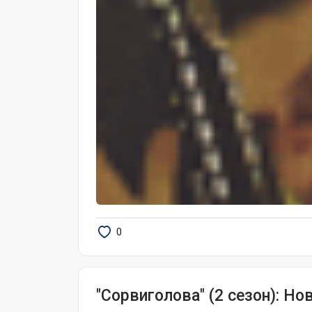
0
"Сорвиголова" (2 сезон): Н