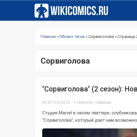
Главная
»
Облако тегов
» Сорвиголова » Страница 
Сорвиголова
"Сорвиголова" (2 сезон): Но
09.03.16 в 03:25
Новости
/
Сериалы
Студия Marvel в своём твиттере, опубликов
"Сорвиголова", который даёт нам возможнос