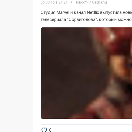
06.03.16 в 21:21
Новости
/
Сериалы
Студия Marvel и канал Netflix выпустила н
телесериала "Сорвиголова", который можно 
0