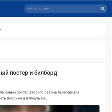
2
вый постер и билборд
ала новый постер второго сезона телесериала
ть поближе взглянуть на...