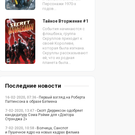
Персонажи 1970-х
годов...
Тайное Вторжение #1
События начинаются с
флэшбэка, группа
Скруллов приходит к
своей Королеве,
которая была изгнана.
Скруллы рассказывают
ей, что их родная
планета была...
Последние новости
16-02-2020, 07:36
- Первый взгляд на Роберта
Паттинсона в образе Бэтмена
7-02-2020, 13:47
- Скотт Дерриксон одобряет
кандидатуру Сэма Рэйми для «Доктора
Стрэнджа 2»
7-02-2020, 10:58
- Волчица, Санспот
и Пушечное ядро на новых кадрах фильма