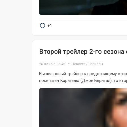
+1
Второй трейлер 2-го сезона
26.02.16 в 05:45
Новости
/
Сериалы
Вышел новый трейлер к предстоящему втор
посвящен Карателю (Джон Бернтал), то втор