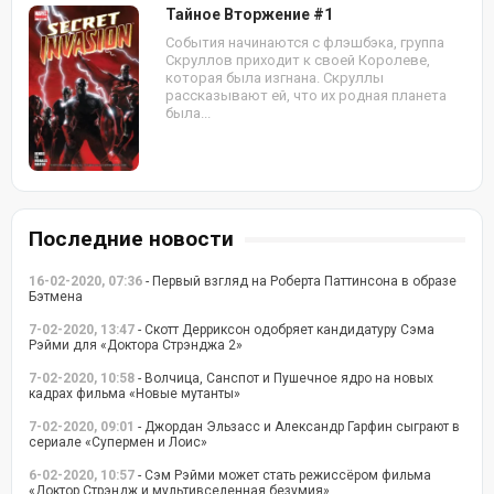
Тайное Вторжение #1
События начинаются с флэшбэка, группа
Скруллов приходит к своей Королеве,
которая была изгнана. Скруллы
рассказывают ей, что их родная планета
была...
Последние новости
16-02-2020, 07:36
- Первый взгляд на Роберта Паттинсона в образе
Бэтмена
7-02-2020, 13:47
- Скотт Дерриксон одобряет кандидатуру Сэма
Рэйми для «Доктора Стрэнджа 2»
7-02-2020, 10:58
- Волчица, Санспот и Пушечное ядро на новых
кадрах фильма «Новые мутанты»
7-02-2020, 09:01
- Джордан Эльзасс и Александр Гарфин сыграют в
сериале «Супермен и Лоис»
6-02-2020, 10:57
- Сэм Рэйми может стать режиссёром фильма
«Доктор Стрэндж и мультивселенная безумия»