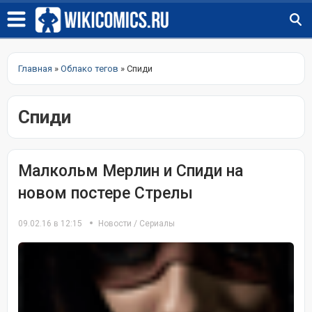
Главная
»
Облако тегов
» Спиди
Спиди
Малкольм Мерлин и Спиди на
новом постере Стрелы
09.02.16 в 12:15
Новости
/
Сериалы