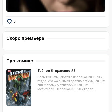
0
Скоро премьера
Про комикс
Тайное Вторжение #2
События начинаются с персонажей 1970-х
годов, сражающихся против объединенных
сил Могучих Мстителей и Тайных
Мстителей. Персонажи 1970-х годов...