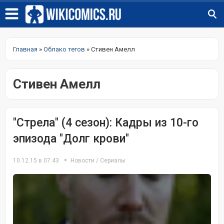
Главная
»
Облако тегов
» Стивен Амелл
Стивен Амелл
"Стрела" (4 сезон): Кадры из 10-го
эпизода "Долг крови"
10.12.15 в 07:43
Новости
/
Сериалы