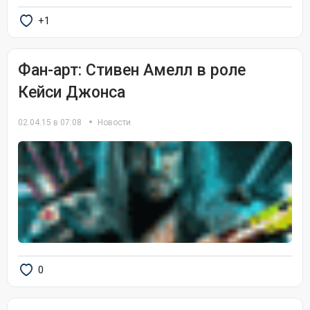
+1
Фан-арт: Стивен Амелл в роле
Кейси Джонса
02.04.15 в 07:08
Новости
0