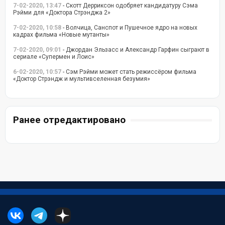
7-02-2020, 13:47
- Скотт Дерриксон одобряет кандидатуру Сэма
Рэйми для «Доктора Стрэнджа 2»
7-02-2020, 10:58
- Волчица, Санспот и Пушечное ядро на новых
кадрах фильма «Новые мутанты»
7-02-2020, 09:01
- Джордан Эльзасс и Александр Гарфин сыграют в
сериале «Супермен и Лоис»
6-02-2020, 10:57
- Сэм Рэйми может стать режиссёром фильма
«Доктор Стрэндж и мультивселенная безумия»
Ранее отредактировано