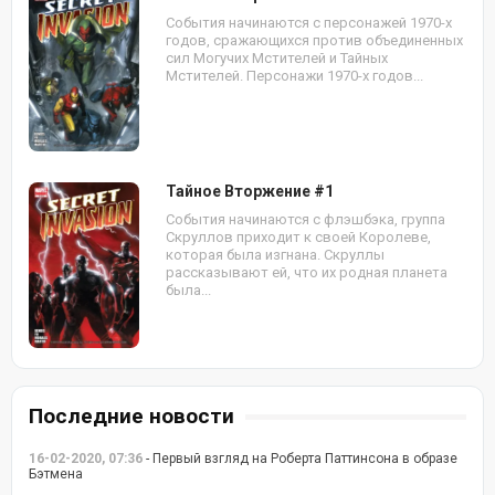
События начинаются с персонажей 1970-х
годов, сражающихся против объединенных
сил Могучих Мстителей и Тайных
Мстителей. Персонажи 1970-х годов...
Тайное Вторжение #1
События начинаются с флэшбэка, группа
Скруллов приходит к своей Королеве,
которая была изгнана. Скруллы
рассказывают ей, что их родная планета
была...
Последние новости
16-02-2020, 07:36
- Первый взгляд на Роберта Паттинсона в образе
Бэтмена