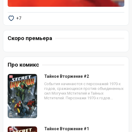
+7
Скоро премьера
Про комикс
Тайное Вторжение #2
События начинаются с персонажей 1970-х
годов, сражающихся против объединенных
сил Могучих Мстителей и Тайных
Мстителей. Персонажи 1970-х годов...
Тайное Вторжение #1