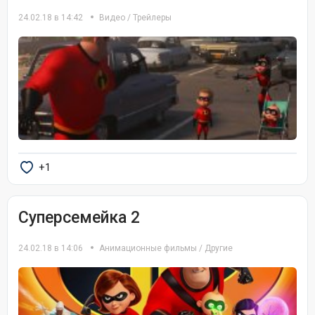
24.02.18 в 14:42
Видео
/
Трейлеры
+1
Суперсемейка 2
24.02.18 в 14:06
Анимационные фильмы
/
Другие