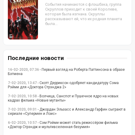
События начинаются с флэшбэка, группа
Скруллов приходит к своей Королеве,
которая была изгнана. Скруллы
рассказывают ей, что их родная планета
была...
Последние новости
16-02-2020, 07:36
- Первый взгляд на Роберта Паттинсона в образе
Бэтмена
7-02-2020, 13:47
- Скотт Дерриксон одобряет кандидатуру Сэма
Рэйми для «Доктора Стрэнджа 2»
7-02-2020, 10:58
- Волчица, Санспот и Пушечное ядро на новых
кадрах фильма «Новые мутанты»
7-02-2020, 09:01
- Джордан Эльзасс и Александр Гарфин сыграют в
сериале «Супермен и Лоис»
6-02-2020, 10:57
- Сэм Рэйми может стать режиссёром фильма
«Доктор Стрэндж и мультивселенная безумия»