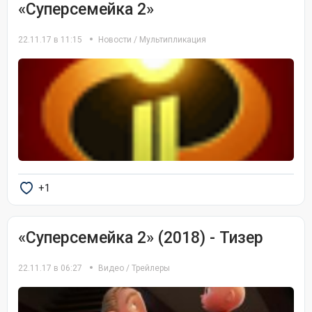
«Суперсемейка 2»
22.11.17 в 11:15
Новости
/
Мультипликация
+1
«Суперсемейка 2» (2018) - Тизер
22.11.17 в 06:27
Видео
/
Трейлеры