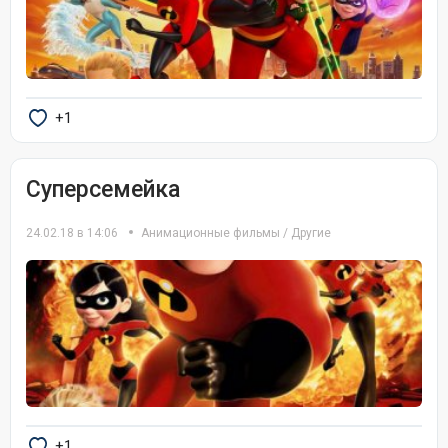
+1
Суперсемейка
24.02.18 в 14:06
Анимационные фильмы
/
Другие
+1