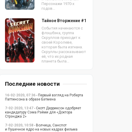
Персонажи 1970-х
годов...
Тайное Вторжение #1
События начинаются с
флэшбэка, группа
Скруллов приходит к
своей Королеве,
которая была изгнана.
Скруллы рассказывают
ей, что их родная
планета была...
Последние новости
16-02-2020, 07:36
- Первый взгляд на Роберта
Паттинсона в образе Бэтмена
7-02-2020, 13:47
- Скотт Дерриксон одобряет
кандидатуру Сэма Рэйми для «Доктора
Стрэнджа 2»
7-02-2020, 10:58
- Волчица, Санспот
и Пушечное ядро на новых кадрах фильма