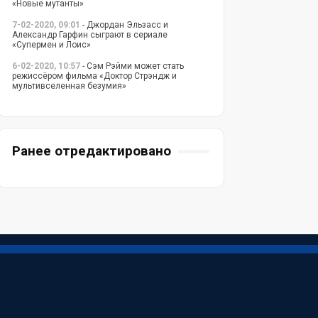
«Новые мутанты»
7-02-2020, 09:01
- Джордан Эльзасс и
Александр Гарфин сыграют в сериале
«Супермен и Лоис»
6-02-2020, 10:57
- Сэм Рэйми может стать
режиссёром фильма «Доктор Стрэндж и
мультивселенная безумия»
Ранее отредактировано