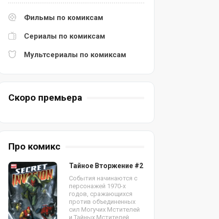
Фильмы по комиксам
Сериалы по комиксам
Мультсериалы по комиксам
Скоро премьера
Про комикс
Тайное Вторжение #2
События начинаются с
персонажей 1970-х
годов, сражающихся
против объединенных
сил Могучих Мстителей
и Тайных Мстителей.