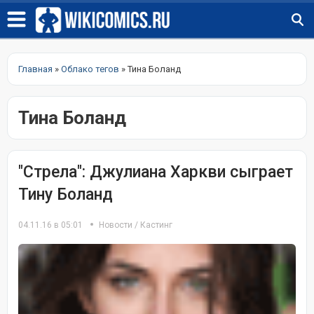
Главная
»
Облако тегов
» Тина Боланд
Тина Боланд
"Стрела": Джулиана Харкви сыграет
Тину Боланд
04.11.16 в 05:01
Новости
/
Кастинг