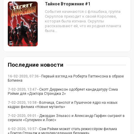
Тайное Вторжение #1
События начинаются с флэшбэка, группа
Скруллов приходит к своей Королеве,
которая была изгнана. Скруллы
рассказывают ей, что их родная планета
была...
Последние новости
16-02-2020, 07:36
- Первый взгляд на Роберта Паттинсона в образе
Бэтмена
7-02-2020, 13:47
- Скотт Дерриксон одобряет кандидатуру Сэма
Рэйми для «Доктора Стрэнджа 2»
7-02-2020, 10:58
- Волчица, Санспот и Пушечное ядро на новых
кадрах фильма «Новые мутанты»
7-02-2020, 09:01
- Джордан Эльзасс и Александр Гарфин сыграют в
сериале «Супермен и Лоис»
6-02-2020, 10:57
- Сэм Рэйми может стать режиссёром фильма
«Доктор Стрэндж и мультивселенная безумия»