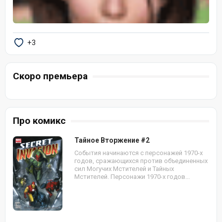
+3
Скоро премьера
Про комикс
Тайное Вторжение #2
События начинаются с персонажей 1970-х
годов, сражающихся против объединенных
сил Могучих Мстителей и Тайных
Мстителей. Персонажи 1970-х годов...