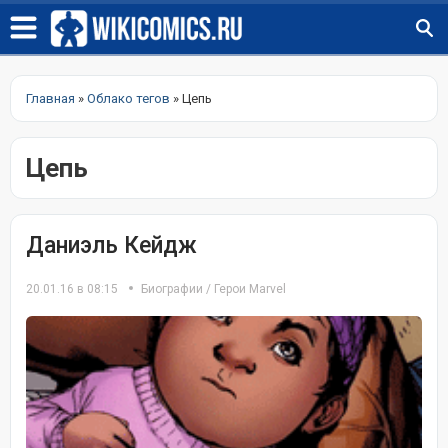
Главная
»
Облако тегов
» Цепь
Цепь
Даниэль Кейдж
20.01.16 в 08:15
Биографии
/
Герои Marvel