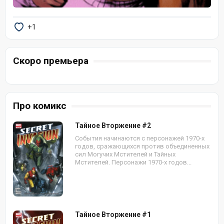
+1
Скоро премьера
Про комикс
Тайное Вторжение #2
События начинаются с персонажей 1970-х
годов, сражающихся против объединенных
сил Могучих Мстителей и Тайных
Мстителей. Персонажи 1970-х годов...
Тайное Вторжение #1