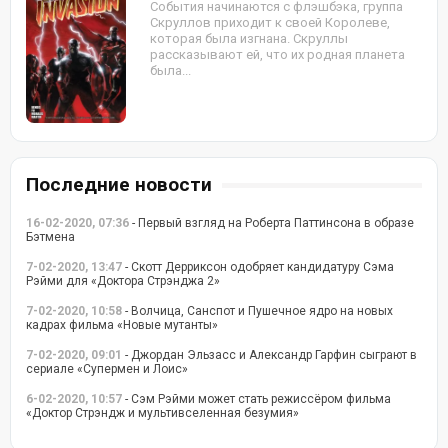
События начинаются с флэшбэка, группа
Скруллов приходит к своей Королеве,
которая была изгнана. Скруллы
рассказывают ей, что их родная планета
была...
Последние новости
16-02-2020, 07:36
- Первый взгляд на Роберта Паттинсона в образе
Бэтмена
7-02-2020, 13:47
- Скотт Дерриксон одобряет кандидатуру Сэма
Рэйми для «Доктора Стрэнджа 2»
7-02-2020, 10:58
- Волчица, Санспот и Пушечное ядро на новых
кадрах фильма «Новые мутанты»
7-02-2020, 09:01
- Джордан Эльзасс и Александр Гарфин сыграют в
сериале «Супермен и Лоис»
6-02-2020, 10:57
- Сэм Рэйми может стать режиссёром фильма
«Доктор Стрэндж и мультивселенная безумия»