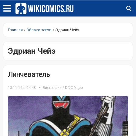
Главная
»
Облако тегов
» Эдриан Чейз
Эдриан Чейз
Линчеватель
13.11.16 в 04:48
Биографии
/
DC Общее