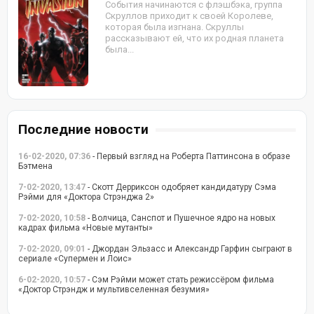
События начинаются с флэшбэка, группа
Скруллов приходит к своей Королеве,
которая была изгнана. Скруллы
рассказывают ей, что их родная планета
была...
Последние новости
16-02-2020, 07:36
- Первый взгляд на Роберта Паттинсона в образе
Бэтмена
7-02-2020, 13:47
- Скотт Дерриксон одобряет кандидатуру Сэма
Рэйми для «Доктора Стрэнджа 2»
7-02-2020, 10:58
- Волчица, Санспот и Пушечное ядро на новых
кадрах фильма «Новые мутанты»
7-02-2020, 09:01
- Джордан Эльзасс и Александр Гарфин сыграют в
сериале «Супермен и Лоис»
6-02-2020, 10:57
- Сэм Рэйми может стать режиссёром фильма
«Доктор Стрэндж и мультивселенная безумия»