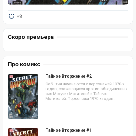
+8
Скоро премьера
Про комикс
Тайное Вторжение #2
События начинаются с персонажей 1970-х
годов, сражающихся против объединенных
сил Могучих Мстителей и Тайных
Мстителей. Персонажи 1970-х годов...
Тайное Вторжение #1