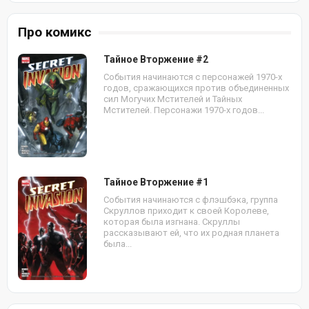
Про комикс
Тайное Вторжение #2
События начинаются с персонажей 1970-х
годов, сражающихся против объединенных
сил Могучих Мстителей и Тайных
Мстителей. Персонажи 1970-х годов...
Тайное Вторжение #1
События начинаются с флэшбэка, группа
Скруллов приходит к своей Королеве,
которая была изгнана. Скруллы
рассказывают ей, что их родная планета
была...