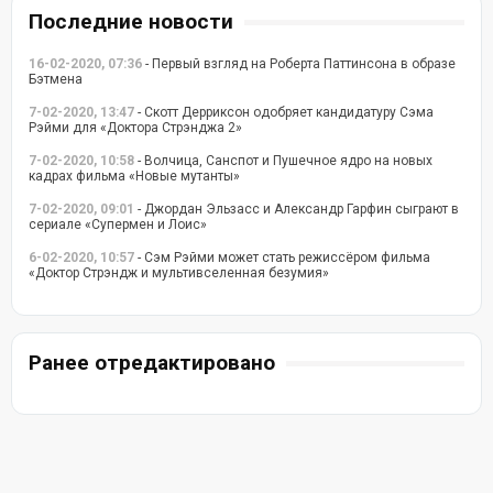
Последние новости
16-02-2020, 07:36
- Первый взгляд на Роберта Паттинсона в образе
Бэтмена
7-02-2020, 13:47
- Скотт Дерриксон одобряет кандидатуру Сэма
Рэйми для «Доктора Стрэнджа 2»
7-02-2020, 10:58
- Волчица, Санспот и Пушечное ядро на новых
кадрах фильма «Новые мутанты»
7-02-2020, 09:01
- Джордан Эльзасс и Александр Гарфин сыграют в
сериале «Супермен и Лоис»
6-02-2020, 10:57
- Сэм Рэйми может стать режиссёром фильма
«Доктор Стрэндж и мультивселенная безумия»
Ранее отредактировано