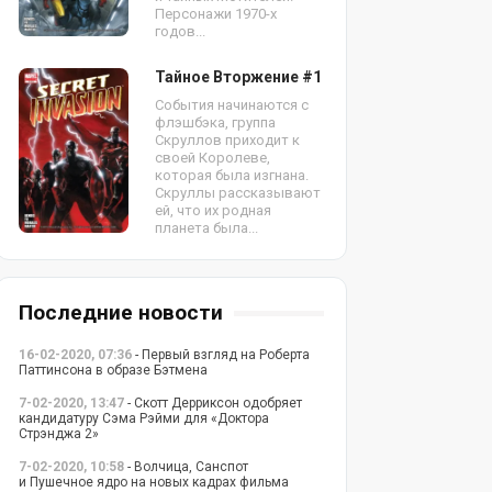
Персонажи 1970-х
годов...
Тайное Вторжение #1
События начинаются с
флэшбэка, группа
Скруллов приходит к
своей Королеве,
которая была изгнана.
Скруллы рассказывают
ей, что их родная
планета была...
Последние новости
16-02-2020, 07:36
- Первый взгляд на Роберта
Паттинсона в образе Бэтмена
7-02-2020, 13:47
- Скотт Дерриксон одобряет
кандидатуру Сэма Рэйми для «Доктора
Стрэнджа 2»
7-02-2020, 10:58
- Волчица, Санспот
и Пушечное ядро на новых кадрах фильма