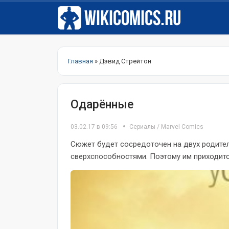
Главная
» Дэвид Стрейтон
Одарённые
03.02.17 в 09:56
Сериалы
/
Marvel Comics
Сюжет будет сосредоточен на двух родите
сверхспособностями. Поэтому им приходится