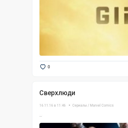
0
Сверхлюди
16.11.16 в 11:46
Сериалы
/
Marvel Comics
...