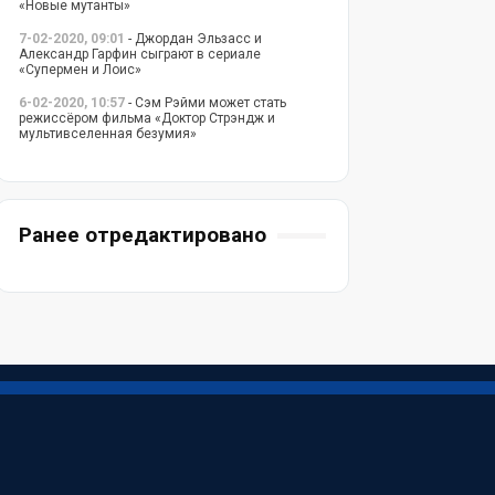
«Новые мутанты»
7-02-2020, 09:01
- Джордан Эльзасс и
Александр Гарфин сыграют в сериале
«Супермен и Лоис»
6-02-2020, 10:57
- Сэм Рэйми может стать
режиссёром фильма «Доктор Стрэндж и
мультивселенная безумия»
Ранее отредактировано