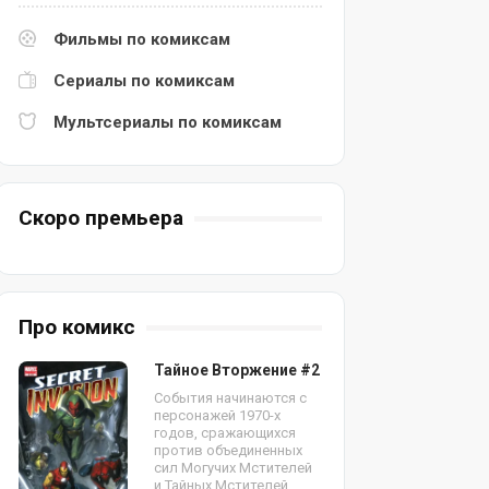
Фильмы по комиксам
Сериалы по комиксам
Мультсериалы по комиксам
Скоро премьера
Про комикс
Тайное Вторжение #2
События начинаются с
персонажей 1970-х
годов, сражающихся
против объединенных
сил Могучих Мстителей
и Тайных Мстителей.