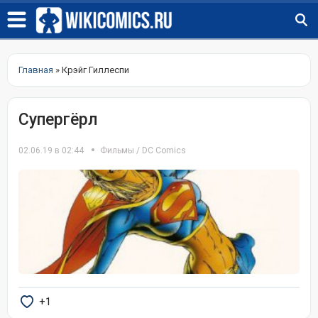
Главная
» Крэйг Гиллеспи
Супергёрл
02.06.19 в 02:44
Фильмы
/
DC Comics
+1