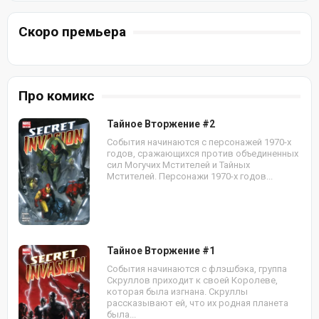
Скоро премьера
Про комикс
Тайное Вторжение #2
События начинаются с персонажей 1970-х
годов, сражающихся против объединенных
сил Могучих Мстителей и Тайных
Мстителей. Персонажи 1970-х годов...
Тайное Вторжение #1
События начинаются с флэшбэка, группа
Скруллов приходит к своей Королеве,
которая была изгнана. Скруллы
рассказывают ей, что их родная планета
была...