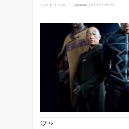
16.11.16 в 11:46
Сериалы
/
Marvel Comics
...
+6