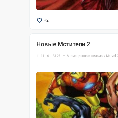
+2
Новые Мстители 2
11.11.16 в 23:28
Анимационные фильмы
/
Marvel 
...