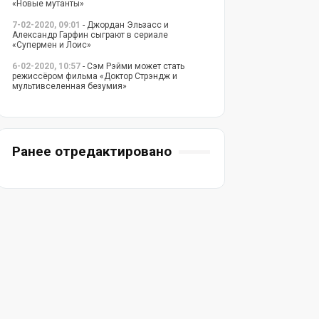
«Новые мутанты»
7-02-2020, 09:01
- Джордан Эльзасс и
Александр Гарфин сыграют в сериале
«Супермен и Лоис»
6-02-2020, 10:57
- Сэм Рэйми может стать
режиссёром фильма «Доктор Стрэндж и
мультивселенная безумия»
Ранее отредактировано