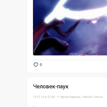
0
Человек-паук
19.07.16 в 07:45
Мультсериалы
/
Marvel Comics
...