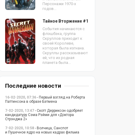
Персонажи 1970-х
годов...
Тайное Вторжение #1
События начинаются с
флэшбэка, группа
Скруллов приходит к
своей Королеве,
которая была изгнана.
Скруллы рассказывают
ей, что их родная
планета была...
Последние новости
16-02-2020, 07:36
- Первый взгляд на Роберта
Паттинсона в образе Бэтмена
7-02-2020, 13:47
- Скотт Дерриксон одобряет
кандидатуру Сэма Рэйми для «Доктора
Стрэнджа 2»
7-02-2020, 10:58
- Волчица, Санспот
и Пушечное ядро на новых кадрах фильма