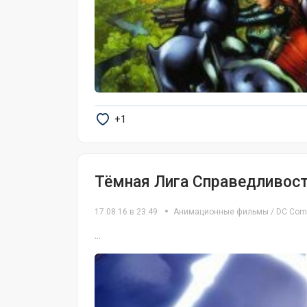
+1
Тёмная Лига Справедливос
17.08.16 в 23:49
Анимационные фильмы
/
DC Com
...