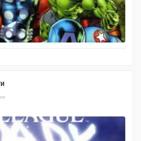
ти
ics