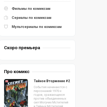
Фильмы по комиксам
Сериалы по комиксам
Мультсериалы по комиксам
Скоро премьера
Про комикс
Тайное Вторжение #2
События начинаются с
персонажей 1970-х
годов, сражающихся
против объединенных
сил Могучих Мстителей
и Тайных Мстителей.