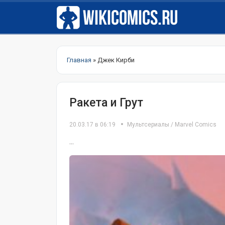
Главная
» Джек Кирби
Ракета и Грут
20.03.17 в 06:19
Мультсериалы
/
Marvel Comics
...