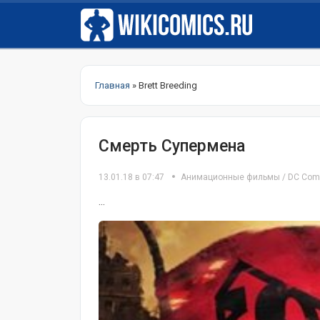
Главная
» Brett Breeding
Смерть Супермена
13.01.18 в 07:47
Анимационные фильмы
/
DC Com
...