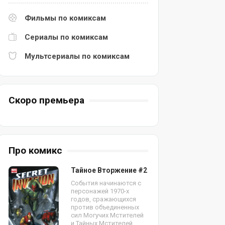
Фильмы по комиксам
Сериалы по комиксам
Мультсериалы по комиксам
Скоро премьера
Про комикс
Тайное Вторжение #2
События начинаются с
персонажей 1970-х
годов, сражающихся
против объединенных
сил Могучих Мстителей
и Тайных Мстителей.