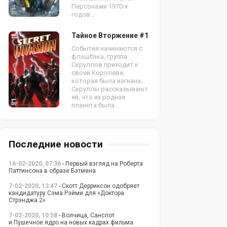
Персонажи 1970-х
годов...
Тайное Вторжение #1
События начинаются с
флэшбэка, группа
Скруллов приходит к
своей Королеве,
которая была изгнана.
Скруллы рассказывают
ей, что их родная
планета была...
Последние новости
16-02-2020, 07:36
- Первый взгляд на Роберта
Паттинсона в образе Бэтмена
7-02-2020, 13:47
- Скотт Дерриксон одобряет
кандидатуру Сэма Рэйми для «Доктора
Стрэнджа 2»
7-02-2020, 10:58
- Волчица, Санспот
и Пушечное ядро на новых кадрах фильма