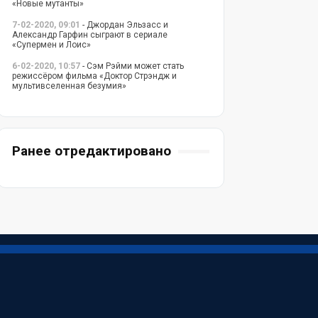
«Новые мутанты»
7-02-2020, 09:01
- Джордан Эльзасс и
Александр Гарфин сыграют в сериале
«Супермен и Лоис»
6-02-2020, 10:57
- Сэм Рэйми может стать
режиссёром фильма «Доктор Стрэндж и
мультивселенная безумия»
Ранее отредактировано