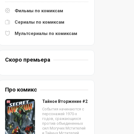
Фильмы по комиксам
Сериалы по комиксам
Мультсериалы по комиксам
Скоро премьера
Про комикс
Тайное Вторжение #2
События начинаются с
персонажей 1970-х
годов, сражающихся
против объединенных
сил Могучих Мстителей
и Тайных Мстителей.