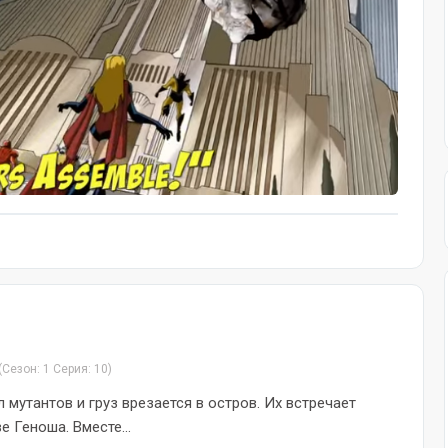
(Сезон: 1 Серия: 10)
 мутантов и груз врезается в остров. Их встречает
е Геноша. Вместе...