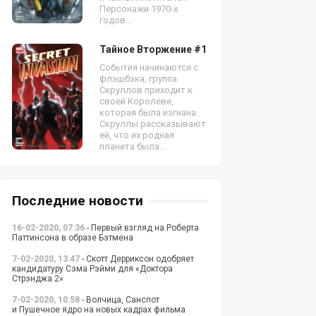
Персонажи 1970-х
годов...
Тайное Вторжение #1
События начинаются с
флэшбэка, группа
Скруллов приходит к
своей Королеве,
которая была изгнана.
Скруллы рассказывают
ей, что их родная
планета была...
Последние новости
16-02-2020, 07:36
- Первый взгляд на Роберта
Паттинсона в образе Бэтмена
7-02-2020, 13:47
- Скотт Дерриксон одобряет
кандидатуру Сэма Рэйми для «Доктора
Стрэнджа 2»
7-02-2020, 10:58
- Волчица, Санспот
и Пушечное ядро на новых кадрах фильма