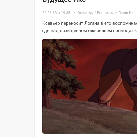
20.06.13 в 19:35
Эпизоды
/
Росомаха и Люди Икс
Ксавьер переносит Логана в его воспоминан
где над похищенном ожерельем проводят ка