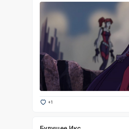
+1
Будущее Икс