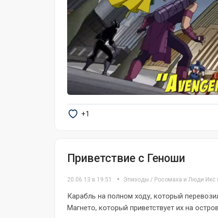
+1
Приветствие с Геноши
20.06.13 в 19:51
Эпизоды
/
Росомаха и Люди Икс
Карабль на полном ходу, который перевозил
Магнето, который приветствует их на остров