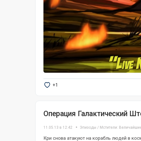
+1
Операция Галактический Ш
11.05.13 в 12:42
Эпизоды
/
Мстители: Величайши
Кри снова атакуют на корабль людей в кос