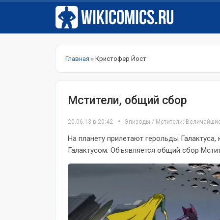
Главная
» Кристофер Йост
Мстители, общий сбор
20.06.13 в 20:42
Эпизоды
/
Мстители: Величайши
На планету прилетают герольды Галактуса, 
Галактусом. Объявляется общий сбор Мстите