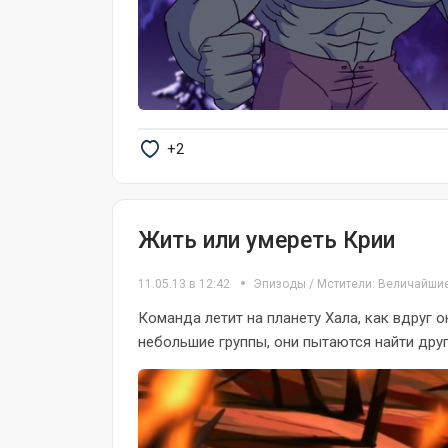
+2
Жить или умереть Крии
11.05.13 в 12:42
Эпизоды
/
Мстители: Величайши
Команда летит на планету Хала, как вдруг 
небольшие группы, они пытаются найти друг 