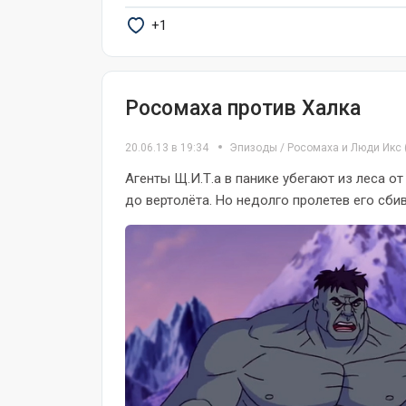
+1
Росомаха против Халка
20.06.13 в 19:34
Эпизоды
/
Росомаха и Люди Икс
Агенты Щ.И.Т.а в панике убегают из леса о
до вертолёта. Но недолго пролетев его сби