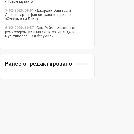
«Новые мутанты»
7-02-2020, 09:01
- Джордан Эльзасс и
Александр Гарфин сыграют в сериале
«Супермен и Лоис»
6-02-2020, 10:57
- Сэм Рэйми может стать
режиссёром фильма «Доктор Стрэндж и
мультивселенная безумия»
Ранее отредактировано