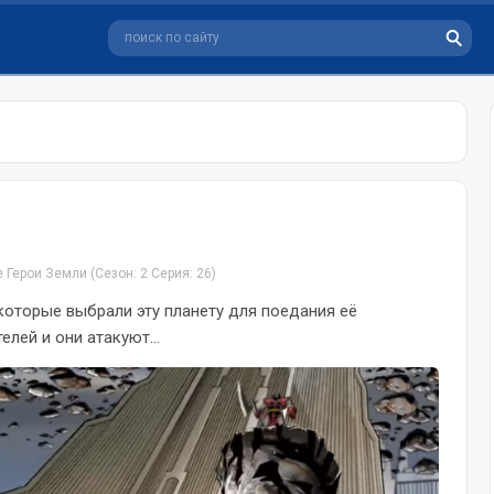
е Герои Земли
(Сезон: 2 Серия: 26)
которые выбрали эту планету для поедания её
лей и они атакуют...