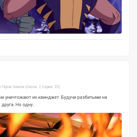
е Герои Земли
(Сезон: 2 Серия: 25)
они уничтожают их квинджет. Будучи разбитыми на
друга. Но одну...