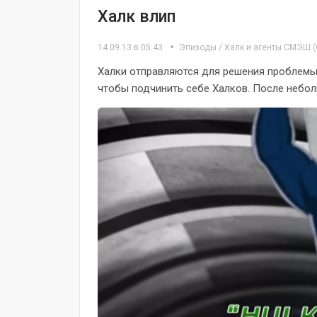
Халк влип
14.09.13 в 05:43
Эпизоды
/
Халк и агенты СМЭШ
(
Халки отправляются для решения проблемы 
чтобы подчинить себе Халков. После неболь