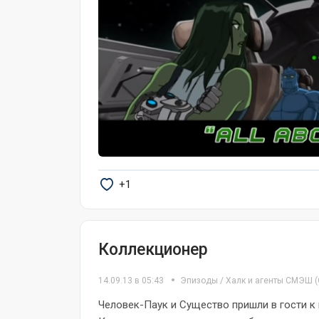
+1
Коллекционер
14.09.13 в 05:43
Эпизоды
/
Халк и агенты СМЭШ
(
Человек-Паук и Существо пришли в гости к 