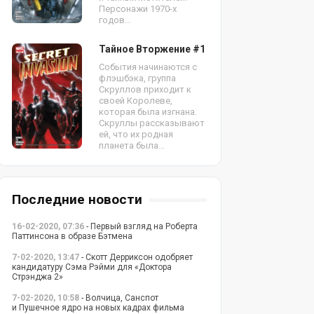
Персонажи 1970-х
годов...
Тайное Вторжение #1
События начинаются с
флэшбэка, группа
Скруллов приходит к
своей Королеве,
которая была изгнана.
Скруллы рассказывают
ей, что их родная
планета была...
Последние новости
16-02-2020, 07:36
- Первый взгляд на Роберта
Паттинсона в образе Бэтмена
7-02-2020, 13:47
- Скотт Дерриксон одобряет
кандидатуру Сэма Рэйми для «Доктора
Стрэнджа 2»
7-02-2020, 10:58
- Волчица, Санспот
и Пушечное ядро на новых кадрах фильма