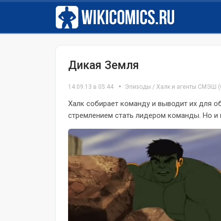
Дикая Земля
14.09.13 в 05:44
Эпизоды
/
Халк и агенты СМЭШ
(
Халк собирает команду и выводит их для об
стремлением стать лидером команды. Но и н