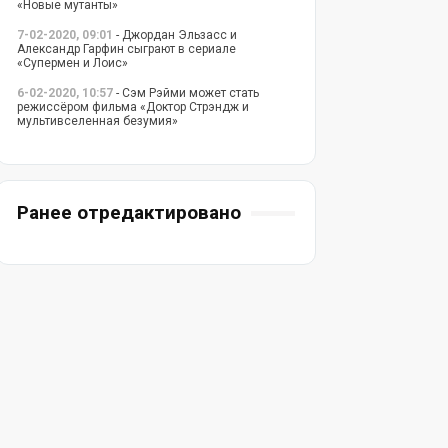
«Новые мутанты»
7-02-2020, 09:01
- Джордан Эльзасс и
Александр Гарфин сыграют в сериале
«Супермен и Лоис»
6-02-2020, 10:57
- Сэм Рэйми может стать
режиссёром фильма «Доктор Стрэндж и
мультивселенная безумия»
Ранее отредактировано