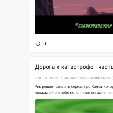
+1
Дорога к катастрофе - часть
14.09.13 в 00:43
Эпизоды
/
Халк и агенты СМЭШ
(
Рик решает сделать сериал про Халка, кото
неожиданно в небе появляется погодная ан