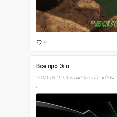
+1
Все про Эго
14.09.13 в 05:44
Эпизоды
/
Халк и агенты СМЭШ
(
...