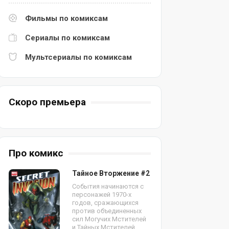
Фильмы по комиксам
Сериалы по комиксам
Мультсериалы по комиксам
Скоро премьера
Про комикс
Тайное Вторжение #2
События начинаются с
персонажей 1970-х
годов, сражающихся
против объединенных
сил Могучих Мстителей
и Тайных Мстителей.