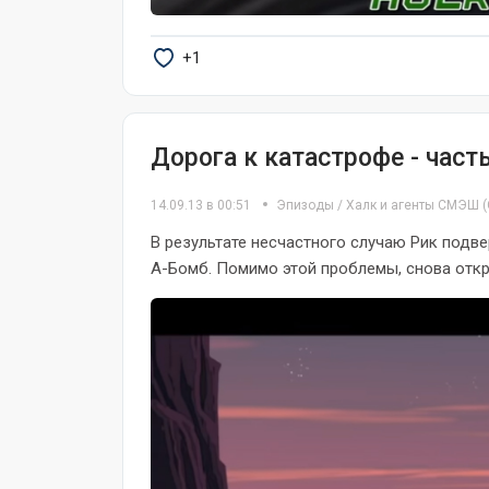
+1
Дорога к катастрофе - часть
14.09.13 в 00:51
Эпизоды
/
Халк и агенты СМЭШ
(
В результате несчастного случаю Рик подве
А-Бомб. Помимо этой проблемы, снова откры