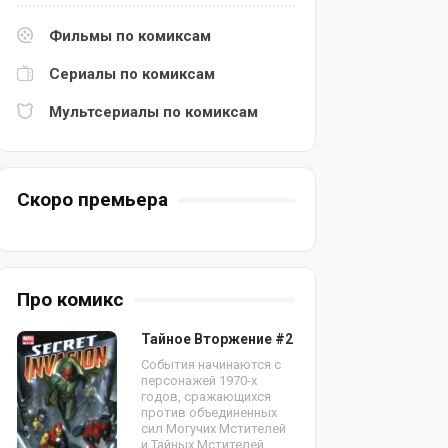
Фильмы по комиксам
Сериалы по комиксам
Мультсериалы по комиксам
Скоро премьера
Про комикс
Тайное Вторжение #2
События начинаются с
персонажей 1970-х
годов, сражающихся
против объединенных
сил Могучих Мстителей
и Тайных Мстителей.