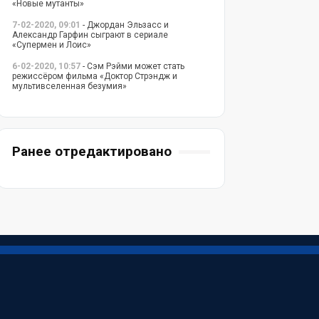
«Новые мутанты»
7-02-2020, 09:01
- Джордан Эльзасс и
Александр Гарфин сыграют в сериале
«Супермен и Лоис»
6-02-2020, 10:57
- Сэм Рэйми может стать
режиссёром фильма «Доктор Стрэндж и
мультивселенная безумия»
Ранее отредактировано