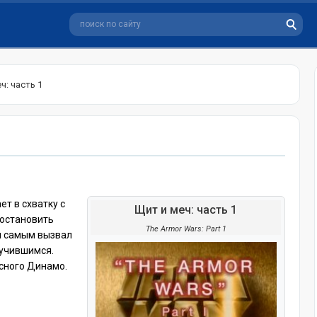
ч: часть 1
т в схватку с
Щит и меч: часть 1
остановить
The Armor Wars: Part 1
ем самым вызвал
лучившимся.
сного Динамо.