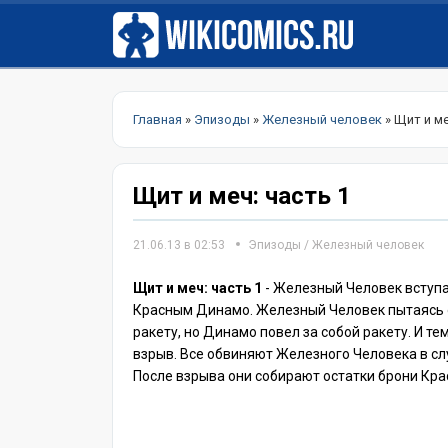
Главная
»
Эпизоды
»
Железный человек
» Щит и ме
Щит и меч: часть 1
21.06.13 в 02:53
Эпизоды
/
Железный человек
Щит и меч: часть 1
- Железный Человек вступае
Красным Динамо. Железный Человек пытаясь 
ракету, но Динамо повел за собой ракету. И т
взрыв. Все обвиняют Железного Человека в с
После взрыва они собирают остатки брони Кра