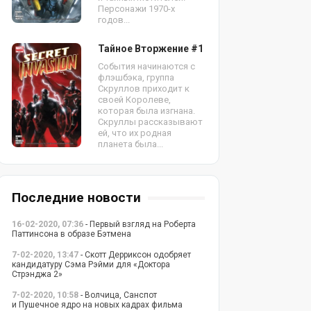
Персонажи 1970-х
годов...
Тайное Вторжение #1
События начинаются с
флэшбэка, группа
Скруллов приходит к
своей Королеве,
которая была изгнана.
Скруллы рассказывают
ей, что их родная
планета была...
Последние новости
16-02-2020, 07:36
- Первый взгляд на Роберта
Паттинсона в образе Бэтмена
7-02-2020, 13:47
- Скотт Дерриксон одобряет
кандидатуру Сэма Рэйми для «Доктора
Стрэнджа 2»
7-02-2020, 10:58
- Волчица, Санспот
и Пушечное ядро на новых кадрах фильма