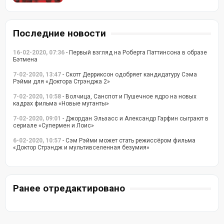
Последние новости
16-02-2020, 07:36
- Первый взгляд на Роберта Паттинсона в образе
Бэтмена
7-02-2020, 13:47
- Скотт Дерриксон одобряет кандидатуру Сэма
Рэйми для «Доктора Стрэнджа 2»
7-02-2020, 10:58
- Волчица, Санспот и Пушечное ядро на новых
кадрах фильма «Новые мутанты»
7-02-2020, 09:01
- Джордан Эльзасс и Александр Гарфин сыграют в
сериале «Супермен и Лоис»
6-02-2020, 10:57
- Сэм Рэйми может стать режиссёром фильма
«Доктор Стрэндж и мультивселенная безумия»
Ранее отредактировано