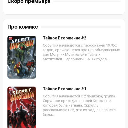
Скоро премьера
Про комикс
Тайное Вторжение #2
События начинаются с персонажей 1970-х
годов, сражающихся против объединенных
сил Могучих Мстителей и Тайных
Мстителей. Персонажи 1970-х годов...
Тайное Вторжение #1
События начинаются с флэшбэка, группа
Скруллов приходит к своей Королеве,
которая была изгнана. Скруллы
рассказывают ей, что их родная планета
была...