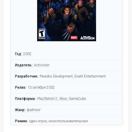
Год:
2002
Издатель:
Activision
Разработчик:
Paradox Development, Exakt Entertainment
Релиз:
15 октября 2002
Платформа:
PlayStation 2, Xbox, GameCube
Жанр:
файтинг
Режим:
один игрок, многопользовательская