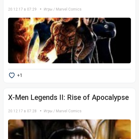
20.12.17 в 07:29
Игры
/
Marvel Comics
+1
X-Men Legends II: Rise of Apocalypse
20.12.17 в 07:28
Игры
/
Marvel Comics