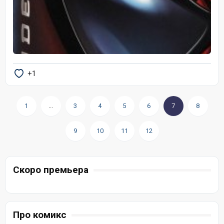
+1
1
...
3
4
5
6
7
8
9
10
11
12
Скоро премьера
Про комикс