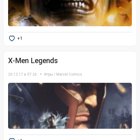
+1
X-Men Legends
20.12.17 в 07:26
Игры
/
Marvel Comics