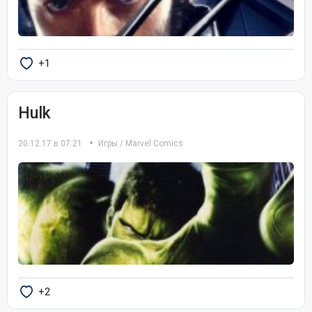
+1
Hulk
20.12.17 в 07:21
Игры
/
Marvel Comics
+2