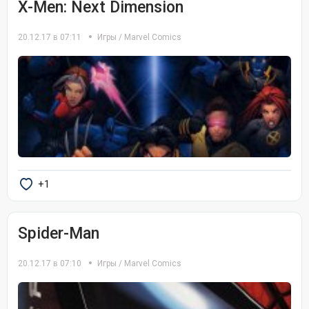
X-Men: Next Dimension
20.12.17 в 07:11
Игры
/
Marvel Comics
+1
Spider-Man
20.12.17 в 07:10
Игры
/
Marvel Comics