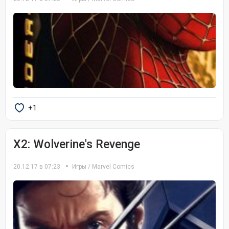
+1
X2: Wolverine's Revenge
20.12.17 в 07:23
Игры
/
Marvel Comics