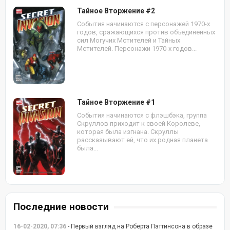
Тайное Вторжение #2
События начинаются с персонажей 1970-х
годов, сражающихся против объединенных
сил Могучих Мстителей и Тайных
Мстителей. Персонажи 1970-х годов...
Тайное Вторжение #1
События начинаются с флэшбэка, группа
Скруллов приходит к своей Королеве,
которая была изгнана. Скруллы
рассказывают ей, что их родная планета
была...
Последние новости
16-02-2020, 07:36
- Первый взгляд на Роберта Паттинсона в образе