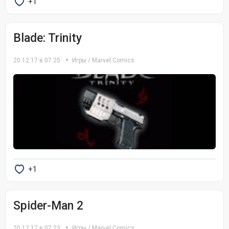
+1
Blade: Trinity
20.12.17 в 07:25
Игры
/
Marvel Comics
+1
Spider-Man 2
20.12.17 в 07:23
Игры
/
Marvel Comics