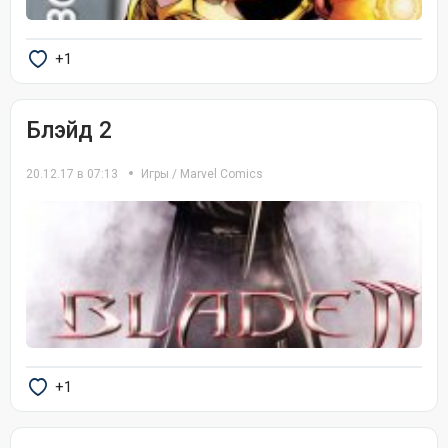
+1
Блэйд 2
20.12.17 в 07:13
Игры
/
Marvel Comics
+1