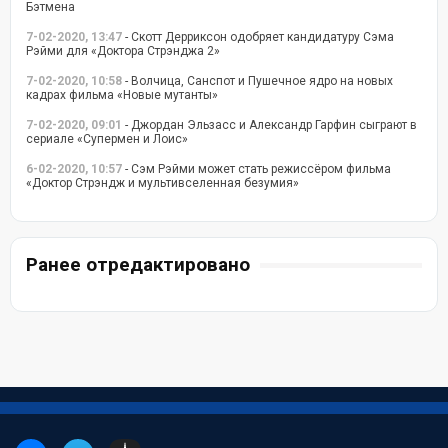
Бэтмена
7-02-2020, 13:47
- Скотт Дерриксон одобряет кандидатуру Сэма
Рэйми для «Доктора Стрэнджа 2»
7-02-2020, 10:58
- Волчица, Санспот и Пушечное ядро на новых
кадрах фильма «Новые мутанты»
7-02-2020, 09:01
- Джордан Эльзасс и Александр Гарфин сыграют в
сериале «Супермен и Лоис»
6-02-2020, 10:57
- Сэм Рэйми может стать режиссёром фильма
«Доктор Стрэндж и мультивселенная безумия»
Ранее отредактировано