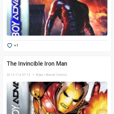
+1
The Invincible Iron Man
20.12.17 в 07:14
Игры
/
Marvel Comics