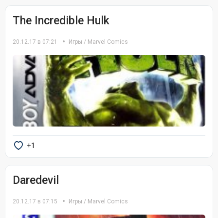
The Incredible Hulk
20.12.17 в 07:21
Игры
/
Marvel Comics
+1
Daredevil
20.12.17 в 07:15
Игры
/
Marvel Comics