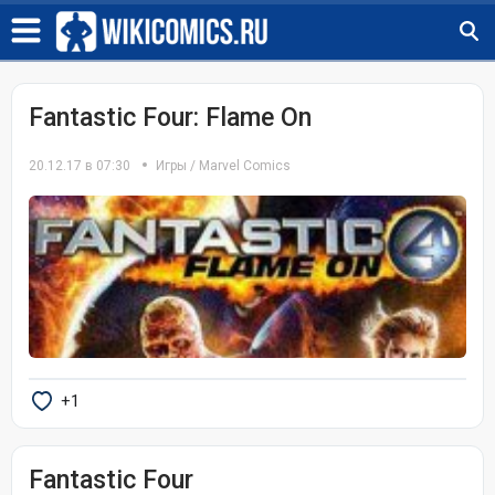
Fantastic Four: Flame On
20.12.17 в 07:30
Игры
/
Marvel Comics
+1
Fantastic Four