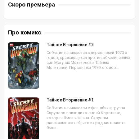
Скоро премьера
Про комикс
Тайное Вторжение #2
События начинаются с персонажей 1970-х
годов, сражающихся против объединенных
сил Могучих Мстителей и Тайных
Мстителей. Персонажи 1970-х годов...
Тайное Вторжение #1
События начинаются с флэшбэка, группа
Скруллов приходит к своей Королеве,
которая была изгнана. Скруллы
рассказывают ей, что их родная планета
была...