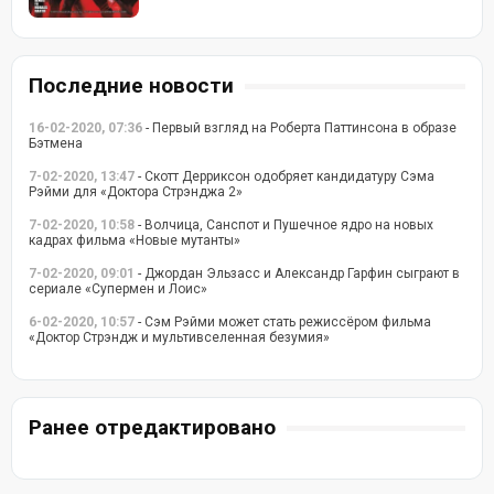
Последние новости
16-02-2020, 07:36
- Первый взгляд на Роберта Паттинсона в образе
Бэтмена
7-02-2020, 13:47
- Скотт Дерриксон одобряет кандидатуру Сэма
Рэйми для «Доктора Стрэнджа 2»
7-02-2020, 10:58
- Волчица, Санспот и Пушечное ядро на новых
кадрах фильма «Новые мутанты»
7-02-2020, 09:01
- Джордан Эльзасс и Александр Гарфин сыграют в
сериале «Супермен и Лоис»
6-02-2020, 10:57
- Сэм Рэйми может стать режиссёром фильма
«Доктор Стрэндж и мультивселенная безумия»
Ранее отредактировано