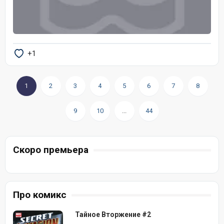
+1
1
2
3
4
5
6
7
8
9
10
...
44
Скоро премьера
Про комикс
Тайное Вторжение #2