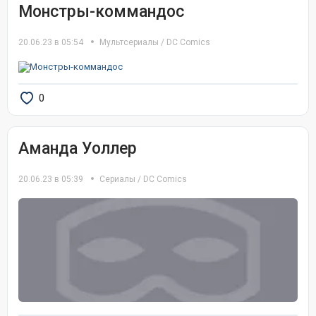
Монстры-коммандос
20.06.23 в 05:54
Мультсериалы
/
DC Comics
0
Аманда Уоллер
20.06.23 в 05:39
Сериалы
/
DC Comics