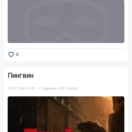
0
Пингвин
14.07.24 в 15:29
Сериалы
/
DC Comics