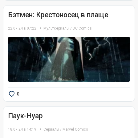
Бэтмен: Крестоносец в плаще
22.07.24 в 07:22
Мультсериалы
/
DC Comics
0
Паук-Нуар
18.07.24 в 14:19
Сериалы
/
Marvel Comics