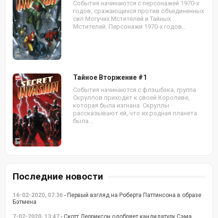
События начинаются с персонажей 1970-х
годов, сражающихся против объединенных
сил Могучих Мстителей и Тайных
Мстителей. Персонажи 1970-х годов...
Тайное Вторжение #1
События начинаются с флэшбэка, группа
Скруллов приходит к своей Королеве,
которая была изгнана. Скруллы
рассказывают ей, что их родная планета
была...
Последние новости
16-02-2020, 07:36
- Первый взгляд на Роберта Паттинсона в образе
Бэтмена
7-02-2020, 13:47
- Скотт Дерриксон одобряет кандидатуру Сэма