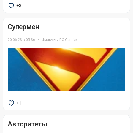
+3
Супермен
20.06.23 в 05:36
Фильмы
/
DC Comics
+1
Авторитеты