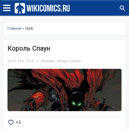
Главная
» США
Король Спаун
23.07.24 в 14:15
Фильмы
/
Image Comics
+5